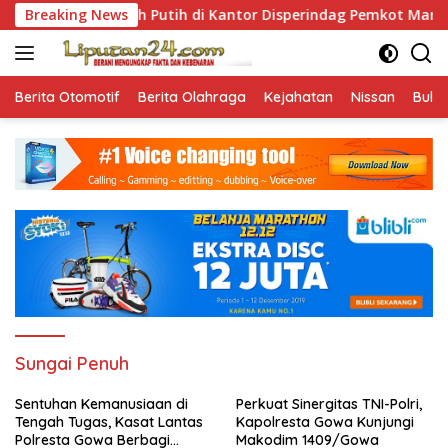
Skip
Bendera Merah Putih di Kantor Disperindag Pemkot Manado yang
Breaking News
to
content
Berita Otomotif
Berita Olahraga
Kejahatan
Nissan
Bulut
Sungai Penuh
Sentuhan Kemanusiaan di
Perkuat Sinergitas TNI-Polri,
Tengah Tugas, Kasat Lantas
Kapolresta Gowa Kunjungi
Polresta Gowa Berbagi
Makodim 1409/Gowa