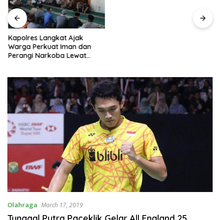
Paskibraka
Kapolres Langkat Ajak
Warga Perkuat Iman dan
Perangi Narkoba Lewat
Safari Jumat Curhat
Olahraga
March 17, 2019
Tunggal Putra Paceklik Gelar All England 25