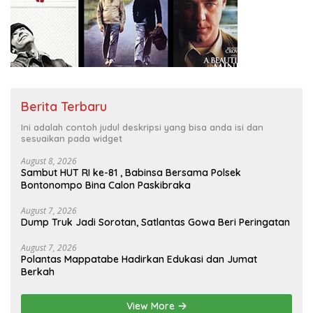
Berita Terbaru
Ini adalah contoh judul deskripsi yang bisa anda isi dan
sesuaikan pada widget
August 8, 2026
Sambut HUT RI ke-81 , Babinsa Bersama Polsek
Bontonompo Bina Calon Paskibraka
August 7, 2026
Dump Truk Jadi Sorotan, Satlantas Gowa Beri Peringatan
August 7, 2026
Polantas Mappatabe Hadirkan Edukasi dan Jumat
Berkah
View More