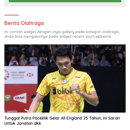
Berita Olahraga
Ini contoh widget dengan style gallery pada kategori olahraga,
anda bisa mengaturnya pada widget recent post wpberita.
Tunggal Putra Paceklik Gelar All England 25 Tahun, Ini Saran
Untuk Jonatan dkk