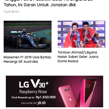
Tahun, Ini Saran Untuk Jonatan dkk
Topik Berita
Tontowi Ahmad/Liliyana
Natsir Sabet Gelar Juara
Klasemen F1 2019 Usai Bottas
Dunia Kedua
Menangi GP Australia