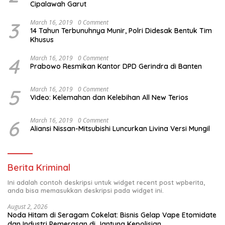
Cipalawah Garut
3
March 16, 2019
0 Comment
14 Tahun Terbunuhnya Munir, Polri Didesak Bentuk Tim
Khusus
4
March 16, 2019
0 Comment
Prabowo Resmikan Kantor DPD Gerindra di Banten
5
March 16, 2019
0 Comment
Video: Kelemahan dan Kelebihan All New Terios
6
March 16, 2019
0 Comment
Aliansi Nissan-Mitsubishi Luncurkan Livina Versi Mungil
Berita Kriminal
Ini adalah contoh deskripsi untuk widget recent post wpberita,
anda bisa memasukkan deskripsi pada widget ini.
August 2, 2026
Noda Hitam di Seragam Cokelat: Bisnis Gelap Vape Etomidate
dan Industri Pemerasan di Jantung Kepolisian