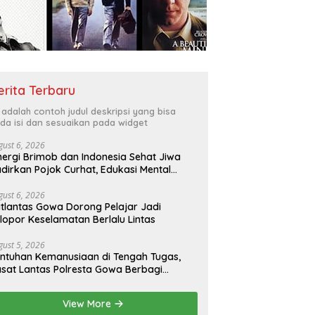
erita Terbaru
i adalah contoh judul deskripsi yang bisa
da isi dan sesuaikan pada widget
gust 6, 2026
nergi Brimob dan Indonesia Sehat Jiwa
dirkan Pojok Curhat, Edukasi Mental
ngga Anti-Bullying
gust 6, 2026
tlantas Gowa Dorong Pelajar Jadi
lopor Keselamatan Berlalu Lintas
gust 5, 2026
ntuhan Kemanusiaan di Tengah Tugas,
sat Lantas Polresta Gowa Berbagi
epada Pemulung
View More