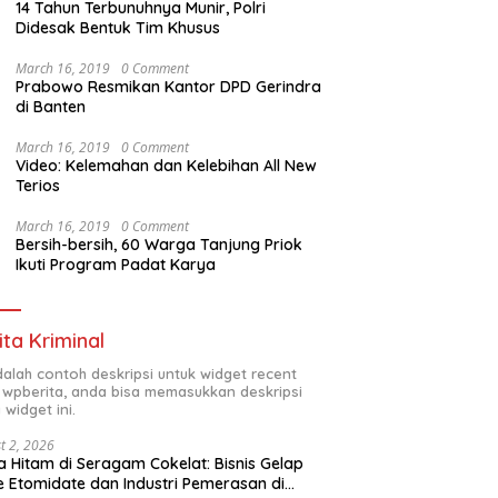
14 Tahun Terbunuhnya Munir, Polri
Didesak Bentuk Tim Khusus
March 16, 2019
0 Comment
Prabowo Resmikan Kantor DPD Gerindra
di Banten
onalisme ASN Jadi
Sinergi Brimob dan Indonesia
Satlan
March 16, 2019
0 Comment
as, Pemkab Luwu Gelar
Sehat Jiwa Hadirkan Pojok
Pelajar
Video: Kelemahan dan Kelebihan All New
ment Bersama Polda
Curhat, Edukasi Mental
Kesela
Terios
hingga Anti-Bullying
March 16, 2019
0 Comment
Bersih-bersih, 60 Warga Tanjung Priok
Ikuti Program Padat Karya
ita Kriminal
adalah contoh deskripsi untuk widget recent
 wpberita, anda bisa memasukkan deskripsi
 widget ini.
t 2, 2026
 Hitam di Seragam Cokelat: Bisnis Gelap
 Etomidate dan Industri Pemerasan di