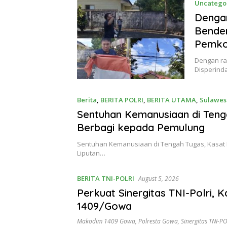
Uncatego
Dengan
Bender
Pemko
Dengan ras
Disperind
Berita
,
BERITA POLRI
,
BERITA UTAMA
,
Sulawes
Sentuhan Kemanusiaan di Teng
Berbagi kepada Pemulung
Sentuhan Kemanusiaan di Tengah Tugas, Kasat
Liputan…
BERITA TNI-POLRI
August 5, 2026
Perkuat Sinergitas TNI-Polri,
1409/Gowa
Makodim 1409 Gowa
,
Polresta Gowa
,
Sinergitas TNI-P