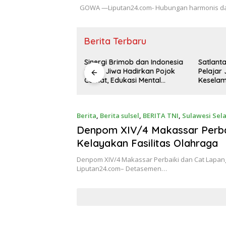
​GOWA —Liputan24.com- Hubungan harmonis dan 
Berita Terbaru
Brimob dan Indonesia
Satlantas Gowa Dorong
Sentuha
wa Hadirkan Pojok
Pelajar Jadi Pelopor
Tengah 
Edukasi Mental
Keselamatan Berlalu Lintas
Polrest
nti-Bullying
kepada
Berita
,
Berita sulsel
,
BERITA TNI
,
Sulawesi Sel
Denpom XIV/4 Makassar Perbai
Kelayakan Fasilitas Olahraga
Denpom XIV/4 Makassar Perbaiki dan Cat Lapang
Liputan24.com– Detasemen…