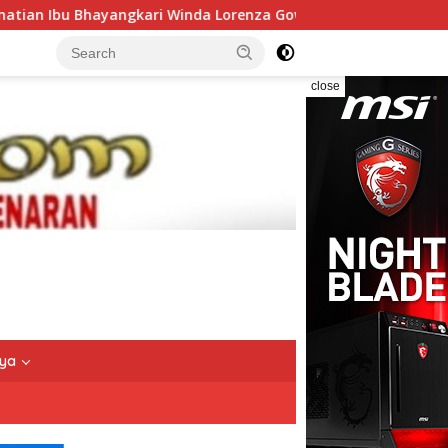
renza Gowasa Dinilai Harus Dibuka Terang – Benderang
close
nya