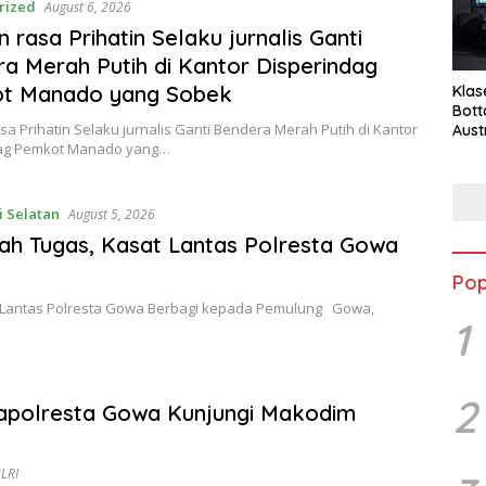
rized
August 6, 2026
 rasa Prihatin Selaku jurnalis Ganti
a Merah Putih di Kantor Disperindag
t Manado yang Sobek
Klas
Bott
a Prihatin Selaku jurnalis Ganti Bendera Merah Putih di Kantor
Aust
ag Pemkot Manado yang…
i Selatan
August 5, 2026
ah Tugas, Kasat Lantas Polresta Gowa
Pop
 Lantas Polresta Gowa Berbagi kepada Pemulung Gowa,
1
2
 Kapolresta Gowa Kunjungi Makodim
OLRI