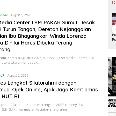
O
rized
August 6, 2026
edia Center LSM PAKAR Sumut Desak
i Turun Tangan, Deretan Kejanggalan
Pergantian
Tontowi
Tunggal
Klasemen F1
Kl
Jitu Luis
Ahmad/Liliy
Putra
an Ibu Bhayangkari Winda Lorenza
2019 Usai
20
Milla yang
ana Natsir
Paceklik
Bottas
Bo
 Dinilai Harus Dibuka Terang –
Mengantar
Sabet Gelar
Gelar All
Menangi GP
Me
rang
Indonesia
Juara Dunia
England 25
Australia
Au
ke Semifinal
Kedua
Tahun, Ini
.com, Kamis 8 Agustus 2026, MEDAN – DPW Media Center LSM
Saran Untuk
matera Utara mendesak…
Jonatan
dkk
LRI
August 6, 2026
es Langkat Silaturahmi dengan
udi Ojek Online, Ajak Jaga Kamtibmas
 HUT RI
Liputan24.com — Kapolres Langkat, AKBP Hannry PH.
S.E., S.I.K., menggelar kegiatan silaturahmi…