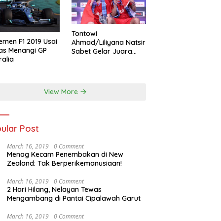
Tontowi
emen F1 2019 Usai
Ahmad/Liliyana Natsir
as Menangi GP
Sabet Gelar Juara
ralia
Dunia Kedua
View More
ular Post
March 16, 2019
0 Comment
Menag Kecam Penembakan di New
Zealand: Tak Berperikemanusiaan!
March 16, 2019
0 Comment
2 Hari Hilang, Nelayan Tewas
Mengambang di Pantai Cipalawah Garut
March 16, 2019
0 Comment