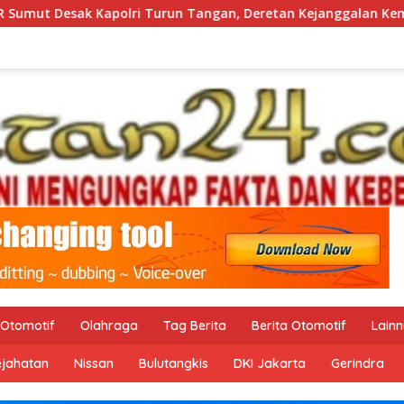
gan, Deretan Kejanggalan Kematian Ibu Bhayangkari Winda Lo
Otomotif
Olahraga
Tag Berita
Berita Otomotif
Lain
ejahatan
Nissan
Bulutangkis
DKI Jakarta
Gerindra