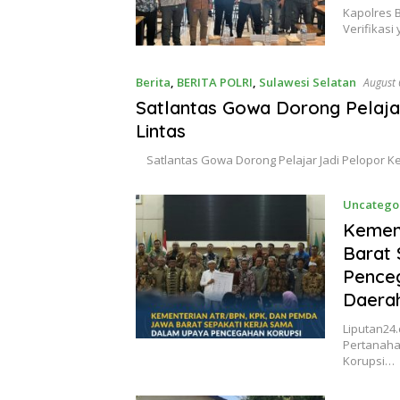
Kapolres B
Verifikas
Berita
,
BERITA POLRI
,
Sulawesi Selatan
August 
Satlantas Gowa Dorong Pelaja
Lintas
Satlantas Gowa Dorong Pelajar Jadi Pelopor K
Uncatego
Kemen
Barat
Penceg
Daera
Liputan24
Pertanaha
Korupsi…