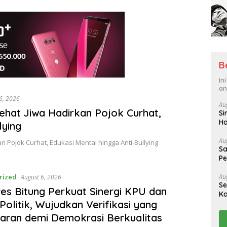
B
In
an
6, 2026
Au
Sehat Jiwa Hadirkan Pojok Curhat,
Si
Ha
lying
hi
Au
n Pojok Curhat, Edukasi Mental hingga Anti-Bullying
Sa
Pe
Au
rized
August 6, 2026
Se
es Bitung Perkuat Sinergi KPU dan
Ka
 Politik, Wujudkan Verifikasi yang
k
aran demi Demokrasi Berkualitas