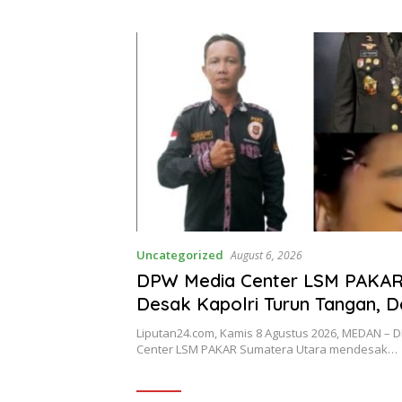
u Bhayangkari
Jelang HUT RI
za Gowasa Dinilai
a Terang –
Uncategorized
August 6, 2026
DPW Media Center LSM PAKAR
Desak Kapolri Turun Tangan, D
Kejanggalan Kematian Ibu Bha
Liputan24.com, Kamis 8 Agustus 2026, MEDAN –
Winda Lorenza Gowasa Dinilai 
Center LSM PAKAR Sumatera Utara mendesak…
Dibuka Terang – Benderang