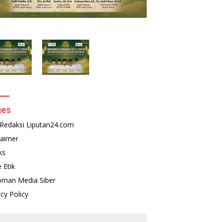
Upaya Pencegahan Korupsi
P
serta Penguatan Ekonomi
Daerah
ges
Redaksi Liputan24.com
laimer
ks
 Etik
man Media Siber
acy Policy