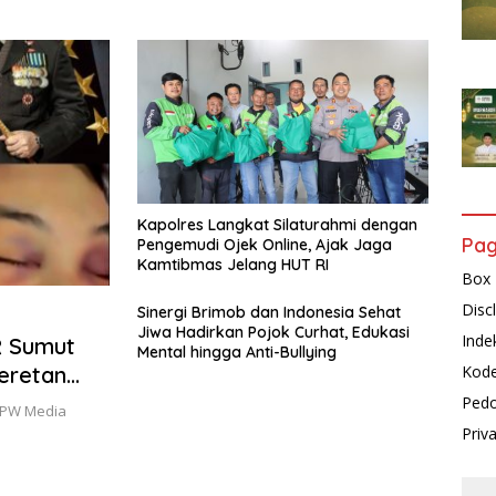
Transparan demi Demokrasi
Berkualitas
Kapolres Langkat Silaturahmi dengan
Pa
Pengemudi Ojek Online, Ajak Jaga
Kamtibmas Jelang HUT RI
Box 
Disc
Sinergi Brimob dan Indonesia Sehat
Jiwa Hadirkan Pojok Curhat, Edukasi
Inde
 Sumut
Mental hingga Anti-Bullying
Kode
eretan
yangkari
Pedo
 DPW Media
Harus
Priv