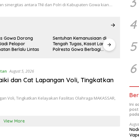
3
sinergitas antara TNI dan Polri di Kabupaten Gowa kian…
4
n Kemanusiaan di
Denpom XIV/4 Makassar
Profesi
5
Tugas, Kasat Lantas
Perbaiki dan Cat Lapangan
Priorit
a Gowa Berbagi
Voli, Tingkatkan Kelayakan
Assess
 Pemulung
Fasilitas Olahraga
Sulsel
6
atan
August 5, 2026
ki dan Cat Lapangan Voli, Tingkatkan
Ber
an Voli, Tingkatkan Kelayakan Fasilitas Olahraga MAKASSAR,
Ini 
post
pada
View More
Augus
Noda
Vape