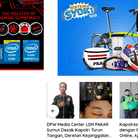
Sinergi 
Sehat Ji
Curhat, 
Anti-Bull
Center LSM PAKAR
Kapolres Langkat Silaturahmi
 Kapolri Turun
dengan Pengemudi Ojek
etan Kejanggalan
Online, Ajak Jaga Kamtibmas