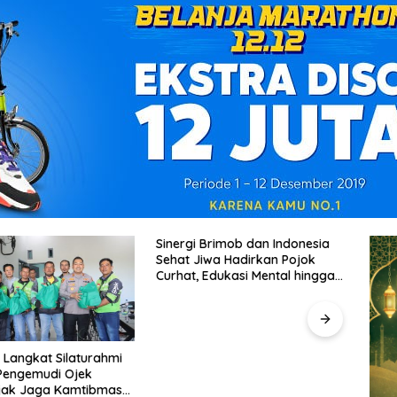
Brimob dan Indonesia
Satl
wa Hadirkan Pojok
Pelaj
Edukasi Mental hingga
Kesel
ying
Kapolres Bitung Perkuat Sinergi
KPU dan Partai Politik,
Wujudkan Verifikasi yang