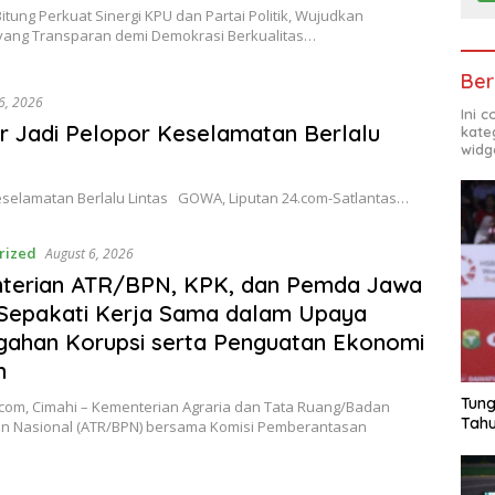
itung Perkuat Sinergi KPU dan Partai Politik, Wujudkan
i yang Transparan demi Demokrasi Berkualitas…
Ber
6, 2026
Ini 
r Jadi Pelopor Keselamatan Berlalu
kate
widg
eselamatan Berlalu Lintas GOWA, Liputan 24.com-Satlantas…
rized
August 6, 2026
terian ATR/BPN, KPK, dan Pemda Jawa
 Sepakati Kerja Sama dalam Upaya
ahan Korupsi serta Penguatan Ekonomi
h
Tung
.com, Cimahi – Kementerian Agraria dan Tata Ruang/Badan
Tahu
n Nasional (ATR/BPN) bersama Komisi Pemberantasan