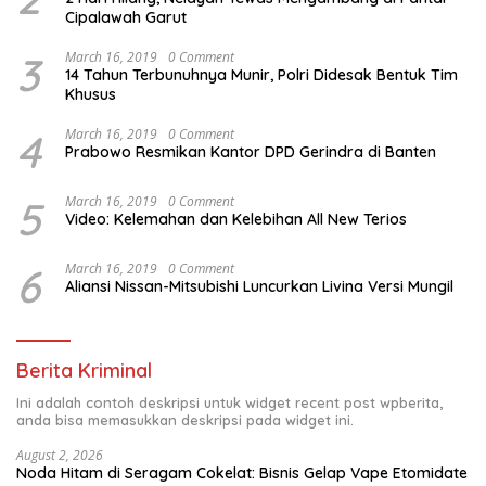
Cipalawah Garut
3
March 16, 2019
0 Comment
14 Tahun Terbunuhnya Munir, Polri Didesak Bentuk Tim
Khusus
4
March 16, 2019
0 Comment
Prabowo Resmikan Kantor DPD Gerindra di Banten
5
March 16, 2019
0 Comment
Video: Kelemahan dan Kelebihan All New Terios
6
March 16, 2019
0 Comment
Aliansi Nissan-Mitsubishi Luncurkan Livina Versi Mungil
Berita Kriminal
Ini adalah contoh deskripsi untuk widget recent post wpberita,
anda bisa memasukkan deskripsi pada widget ini.
August 2, 2026
Noda Hitam di Seragam Cokelat: Bisnis Gelap Vape Etomidate