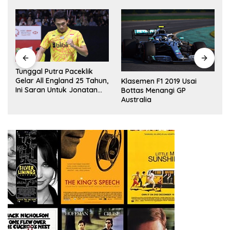
Tontowi Ahmad/Liliyana
,
Natsir Sabet Gelar Juara
Klasemen F1 2019 Usai
Dunia Kedua
Bottas Menangi GP
Australia