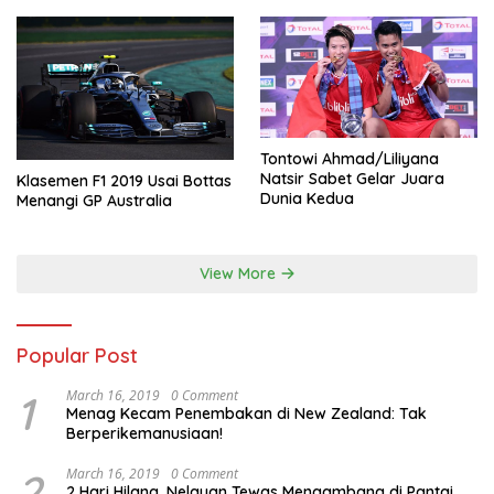
Tontowi Ahmad/Liliyana
Natsir Sabet Gelar Juara
Klasemen F1 2019 Usai Bottas
Dunia Kedua
Menangi GP Australia
View More
Popular Post
1
March 16, 2019
0 Comment
Menag Kecam Penembakan di New Zealand: Tak
Berperikemanusiaan!
2
March 16, 2019
0 Comment
2 Hari Hilang, Nelayan Tewas Mengambang di Pantai