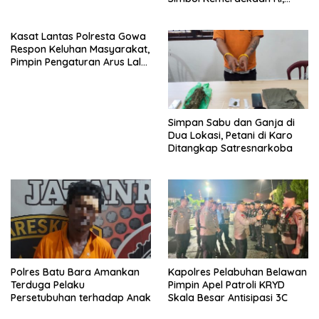
Bendera Robek Dikibarkan
Depan Kantor
Kasat Lantas Polresta Gowa
Respon Keluhan Masyarakat,
Pimpin Pengaturan Arus Lalu
Lintas di Sekitar Patung
Massa
Simpan Sabu dan Ganja di
Dua Lokasi, Petani di Karo
Ditangkap Satresnarkoba
Polres Batu Bara Amankan
Kapolres Pelabuhan Belawan
Terduga Pelaku
Pimpin Apel Patroli KRYD
Persetubuhan terhadap Anak
Skala Besar Antisipasi 3C