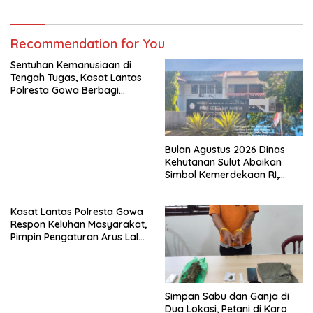
Recommendation for You
Sentuhan Kemanusiaan di
Tengah Tugas, Kasat Lantas
Polresta Gowa Berbagi
kepada Pemulung
Bulan Agustus 2026 Dinas
Kehutanan Sulut Abaikan
Simbol Kemerdekaan RI,
Bendera Robek Dikibarkan
Depan Kantor
Kasat Lantas Polresta Gowa
Respon Keluhan Masyarakat,
Pimpin Pengaturan Arus Lalu
Lintas di Sekitar Patung
Massa
Simpan Sabu dan Ganja di
Dua Lokasi, Petani di Karo