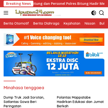
Skip
: Kapolres Bitung dan Personel Polres Bitung Hadir Menolong 
Breaking News
to
content
Berita Otomotif
Berita Olahraga
Kejahatan
Nissan
Bulut
Minahasa tenggaea
Dump Truk Jadi Sorotan,
Polantas Mappatabe
Satlantas Gowa Beri
Hadirkan Edukasi dan Jumat
Peringatan
Berkah