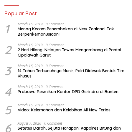
Popular Post
1
March 16, 2019
0 Comment
Menag Kecam Penembakan di New Zealand: Tak
Berperikemanusiaan!
2
March 16, 2019
0 Comment
2 Hari Hilang, Nelayan Tewas Mengambang di Pantai
Cipalawah Garut
3
March 16, 2019
0 Comment
14 Tahun Terbunuhnya Munir, Polri Didesak Bentuk Tim
Khusus
4
March 16, 2019
0 Comment
Prabowo Resmikan Kantor DPD Gerindra di Banten
5
March 16, 2019
0 Comment
Video: Kelemahan dan Kelebihan All New Terios
6
August 7, 2026
0 Comment
Setetes Darah, Sejuta Harapan: Kapolres Bitung dan