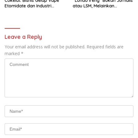
Cokelat: Bisnis Gelap Vape
“Londo Ireng” Bukan Jurnalis
Etomidate dan Industri
atau LSM, Melainkan
Pemerasan di Jantung
Penguasa yang Menindas
Kepolisian
Rakyat
Leave a Reply
Your email address will not be published.
Required fields are
marked
*