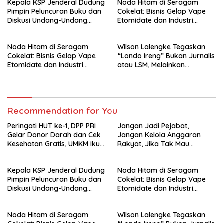
Kepala KSP Jenderal Dudung
Noda Hitam di Seragam
Pimpin Peluncuran Buku dan
Cokelat: Bisnis Gelap Vape
Diskusi Undang-Undang
Etomidate dan Industri
Perekonomian Nasional
Pemerasan di Jantung
Kepolisian
Noda Hitam di Seragam
Wilson Lalengke Tegaskan
Cokelat: Bisnis Gelap Vape
“Londo Ireng” Bukan Jurnalis
Etomidate dan Industri
atau LSM, Melainkan
Pemerasan di Jantung
Penguasa yang Menindas
Kepolisian
Rakyat
Recommendation for You
Peringati HUT ke-1, DPP PRI
Jangan Jadi Pejabat,
Gelar Donor Darah dan Cek
Jangan Kelola Anggaran
Kesehatan Gratis, UMKM Ikut
Rakyat, Jika Tak Mau
Meriahkan Perayaan
Diawasi dan Diberitakan
Kepala KSP Jenderal Dudung
Noda Hitam di Seragam
Pimpin Peluncuran Buku dan
Cokelat: Bisnis Gelap Vape
Diskusi Undang-Undang
Etomidate dan Industri
Perekonomian Nasional
Pemerasan di Jantung
Kepolisian
Noda Hitam di Seragam
Wilson Lalengke Tegaskan