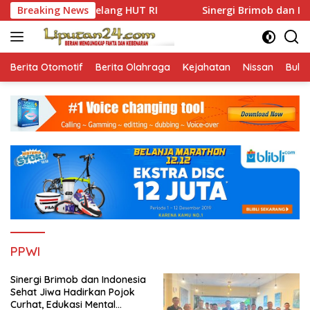
Skip
ibmas Jelang HUT RI
Breaking News
Sinergi Brimob dan Indonesia Seha
to
content
Berita Otomotif
Berita Olahraga
Kejahatan
Nissan
Bulut
PPWI
Sinergi Brimob dan Indonesia
Sehat Jiwa Hadirkan Pojok
Curhat, Edukasi Mental