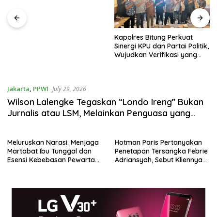
hingga Anti-Bullying
Kapolres Bitung Perkuat
Sinergi KPU dan Partai Politik,
Wujudkan Verifikasi yang
Transparan demi Demokrasi
Berkualitas
Jakarta
,
PPWI
July 29, 2026
Wilson Lalengke Tegaskan “Londo Ireng” Bukan
Jurnalis atau LSM, Melainkan Penguasa yang
Menindas Rakyat
Meluruskan Narasi: Menjaga
Hotman Paris Pertanyakan
Martabat Ibu Tunggal dan
Penetapan Tersangka Febrie
Esensi Kebebasan Pewarta
Adriansyah, Sebut Kliennya
Warga
Berjasa bagi Negara