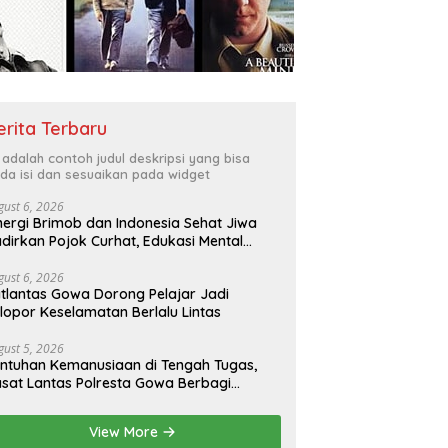
erita Terbaru
i adalah contoh judul deskripsi yang bisa
da isi dan sesuaikan pada widget
gust 6, 2026
nergi Brimob dan Indonesia Sehat Jiwa
dirkan Pojok Curhat, Edukasi Mental
ngga Anti-Bullying
gust 6, 2026
tlantas Gowa Dorong Pelajar Jadi
lopor Keselamatan Berlalu Lintas
gust 5, 2026
ntuhan Kemanusiaan di Tengah Tugas,
sat Lantas Polresta Gowa Berbagi
epada Pemulung
View More