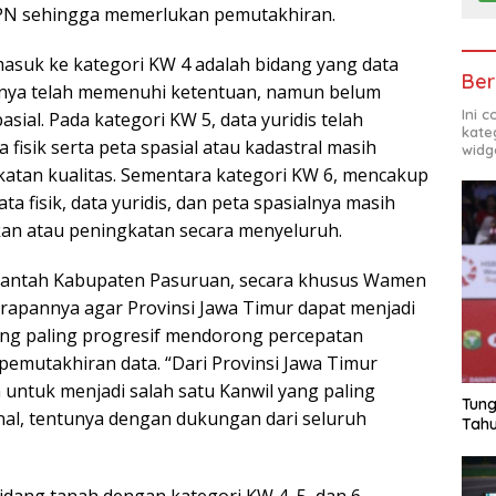
N sehingga memerlukan pemutakhiran.
asuk ke kategori KW 4 adalah bidang yang data
Ber
disnya telah memenuhi ketentuan, namun belum
Ini 
asial. Pada kategori KW 5, data yuridis telah
kate
a fisik serta peta spasial atau kadastral masih
widg
atan kualitas. Sementara kategori KW 6, mencakup
ta fisik, data yuridis, dan peta spasialnya masih
an atau peningkatan secara menyeluruh.
 Kantah Kabupaten Pasuruan, secara khusus Wamen
apannya agar Provinsi Jawa Timur dapat menjadi
ang paling progresif mendorong percepatan
pemutakhiran data. “Dari Provinsi Jawa Timur
untuk menjadi salah satu Kanwil yang paling
Tung
onal, tentunya dengan dukungan dari seluruh
Tahu