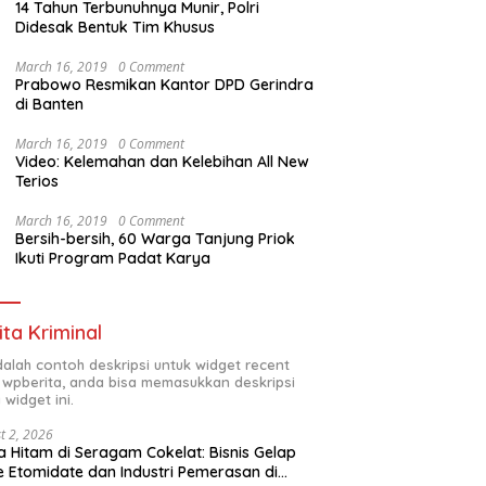
14 Tahun Terbunuhnya Munir, Polri
Didesak Bentuk Tim Khusus
March 16, 2019
0 Comment
Prabowo Resmikan Kantor DPD Gerindra
di Banten
March 16, 2019
0 Comment
Video: Kelemahan dan Kelebihan All New
Terios
March 16, 2019
0 Comment
Bersih-bersih, 60 Warga Tanjung Priok
Ikuti Program Padat Karya
ita Kriminal
adalah contoh deskripsi untuk widget recent
 wpberita, anda bisa memasukkan deskripsi
 widget ini.
t 2, 2026
 Hitam di Seragam Cokelat: Bisnis Gelap
 Etomidate dan Industri Pemerasan di