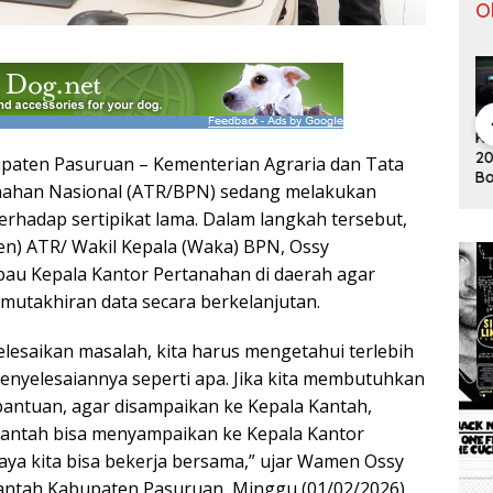
O
Pergantian
Tontowi
Tunggal
Klasemen F1
Kl
Jitu Luis
Ahmad/Liliy
Putra
2019 Usai
20
paten Pasuruan – Kementerian Agraria dan Tata
Milla yang
ana Natsir
Paceklik
Bottas
Bo
Mengantar
Sabet Gelar
Gelar All
ahan Nasional (ATR/BPN) sedang melakukan
Menangi GP
Me
Indonesia
Juara Dunia
England 25
erhadap sertipikat lama. Dalam langkah tersebut,
Australia
Au
ke Semifinal
Kedua
Tahun, Ini
n) ATR/ Wakil Kepala (Waka) BPN, Ossy
Saran Untuk
Jonatan
u Kepala Kantor Pertanahan di daerah agar
dkk
utakhiran data secara berkelanjutan.
yelesaikan masalah, kita harus mengetahui terlebih
enyelesaiannya seperti apa. Jika kita membutuhkan
antuan, agar disampaikan ke Kepala Kantah,
Kantah bisa menyampaikan ke Kepala Kantor
paya kita bisa bekerja bersama,” ujar Wamen Ossy
antah Kabupaten Pasuruan, Minggu (01/02/2026).