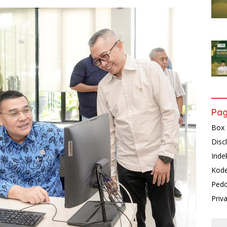
Pa
Box 
Disc
Inde
Kode
Pedo
Priv