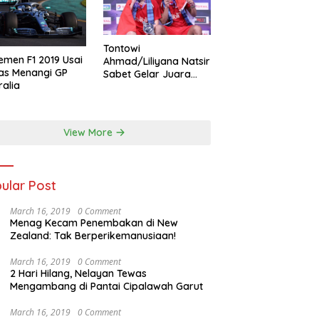
Tontowi
emen F1 2019 Usai
Ahmad/Liliyana Natsir
as Menangi GP
Sabet Gelar Juara
ralia
Dunia Kedua
View More
ular Post
March 16, 2019
0 Comment
Menag Kecam Penembakan di New
Zealand: Tak Berperikemanusiaan!
March 16, 2019
0 Comment
2 Hari Hilang, Nelayan Tewas
Mengambang di Pantai Cipalawah Garut
March 16, 2019
0 Comment