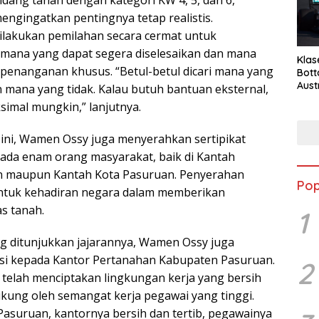
ang tanah dengan kategori KW 4, 5, dan 6,
ngingatkan pentingnya tetap realistis.
ilakukan pemilahan secara cermat untuk
mana yang dapat segera diselesaikan dan mana
Klas
enanganan khusus. “Betul-betul dicari mana yang
Bott
Aust
n mana yang tidak. Kalau butuh bantuan eksternal,
simal mungkin,” lanjutnya.
 ini, Wamen Ossy juga menyerahkan sertipikat
ada enam orang masyarakat, baik di Kantah
 maupun Kantah Kota Pasuruan. Penyerahan
Pop
entuk kehadiran negara dalam memberikan
s tanah.
1
ang ditunjukkan jajarannya, Wamen Ossy juga
si kepada Kantor Pertanahan Kabupaten Pasuruan.
2
a telah menciptakan lingkungan kerja yang bersih
dukung oleh semangat kerja pegawai yang tinggi.
asuruan, kantornya bersih dan tertib, pegawainya