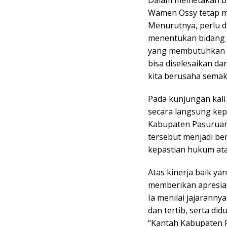
Dalam memetakan bid
Wamen Ossy tetap me
Menurutnya, perlu d
menentukan bidang 
yang membutuhkan p
bisa diselesaikan da
kita berusaha semak
Pada kunjungan kali
secara langsung kep
Kabupaten Pasuruan
tersebut menjadi b
kepastian hukum ata
Atas kinerja baik y
memberikan apresia
Ia menilai jajaranny
dan tertib, serta di
“Kantah Kabupaten P