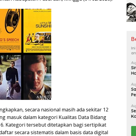
B
In
an
Au
Si
Ha
hi
Au
Sa
Pe
Au
kapkan, secara nasional masih ada sekitar 12
Se
Ka
ang masuk dalam kategori Kualitas Data Bidang
k
 6. Kategori tersebut ditetapkan bagi sertipikat
aftar secara sistematis dalam basis data digital