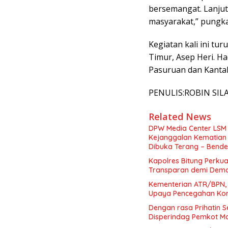
bersemangat. Lanjut
masyarakat,” pungk
Kegiatan kali ini tur
Timur, Asep Heri. H
Pasuruan dan Kanta
PENULIS:ROBIN SIL
Related News
DPW Media Center LSM 
Kejanggalan Kematian 
Dibuka Terang – Bend
Kapolres Bitung Perkuat
Transparan demi Demok
Kementerian ATR/BPN,
Upaya Pencegahan Kor
Dengan rasa Prihatin S
Disperindag Pemkot M