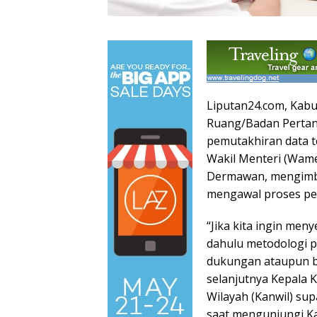
Pergantian
Tontowi
Tunggal
Jitu Luis
Ahmad/Liliy
Putra
Liputan24.com, Kabu
Milla yang
ana Natsir
Paceklik
Mengantar
Sabet Gelar
Gelar All
Ruang/Badan Pertan
Indonesia
Juara Dunia
England 25
pemutakhiran data t
ke Semifinal
Kedua
Tahun, Ini
Wakil Menteri (Wame
Saran Untuk
Jonatan
Dermawan, mengimba
dkk
mengawal proses pem
“Jika kita ingin men
dahulu metodologi p
dukungan ataupun b
selanjutnya Kepala 
Wilayah (Kanwil) su
saat mengunjungi K