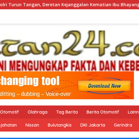
nggalan Kematian Ibu Bhayangkari Winda Lorenza Gowasa Dini
Otomotif
Olahraga
Tag Berita
Berita Otomotif
Lain
ejahatan
Nissan
Bulutangkis
DKI Jakarta
Gerindra