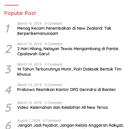
Popular Post
1
March 16, 2019
0 Comment
Menag Kecam Penembakan di New Zealand: Tak
Berperikemanusiaan!
2
March 16, 2019
0 Comment
2 Hari Hilang, Nelayan Tewas Mengambang di Pantai
Cipalawah Garut
3
March 16, 2019
0 Comment
14 Tahun Terbunuhnya Munir, Polri Didesak Bentuk Tim
Khusus
4
March 16, 2019
0 Comment
Prabowo Resmikan Kantor DPD Gerindra di Banten
5
March 16, 2019
0 Comment
Video: Kelemahan dan Kelebihan All New Terios
6
August 7, 2026
0 Comment
Jangan Jadi Pejabat, Jangan Kelola Anggaran Rakyat,