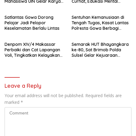
Mahasiswa UIN Gelar Karya
Curhat, Edukasi Mental
Bakti
hingga Anti-Bullying
Satlantas Gowa Dorong
Sentuhan Kemanusiaan di
Pelajar Jadi Pelopor
Tengah Tugas, Kasat Lantas
Keselamatan Berlalu Lintas
Polresta Gowa Berbagi
kepada Pemulung
Denpom XIV/4 Makassar
Semarak HUT Bhayangkara
Perbaiki dan Cat Lapangan
ke-80, Sat Brimob Polda
Voli, Tingkatkan Kelayakan
Sulsel Gelar Kejuaraan
Fasilitas Olahraga
Menembak Kapolda Sulsel
Cup XI
Leave a Reply
Your email address will not be published.
Required fields are
marked
*