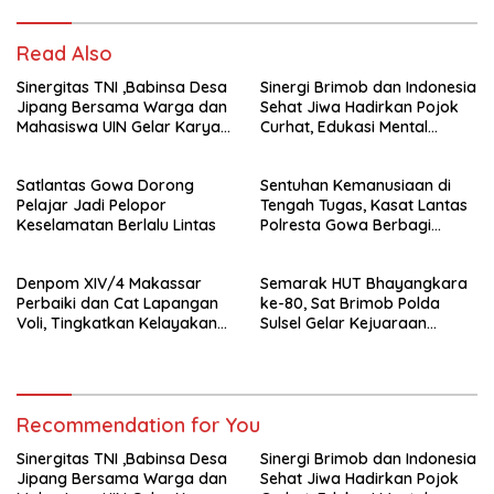
Read Also
Sinergitas TNI ,Babinsa Desa
Sinergi Brimob dan Indonesia
Jipang Bersama Warga dan
Sehat Jiwa Hadirkan Pojok
Mahasiswa UIN Gelar Karya
Curhat, Edukasi Mental
Bakti
hingga Anti-Bullying
Satlantas Gowa Dorong
Sentuhan Kemanusiaan di
Pelajar Jadi Pelopor
Tengah Tugas, Kasat Lantas
Keselamatan Berlalu Lintas
Polresta Gowa Berbagi
kepada Pemulung
Denpom XIV/4 Makassar
Semarak HUT Bhayangkara
Perbaiki dan Cat Lapangan
ke-80, Sat Brimob Polda
Voli, Tingkatkan Kelayakan
Sulsel Gelar Kejuaraan
Fasilitas Olahraga
Menembak Kapolda Sulsel
Cup XI
Recommendation for You
Sinergitas TNI ,Babinsa Desa
Sinergi Brimob dan Indonesia
Jipang Bersama Warga dan
Sehat Jiwa Hadirkan Pojok