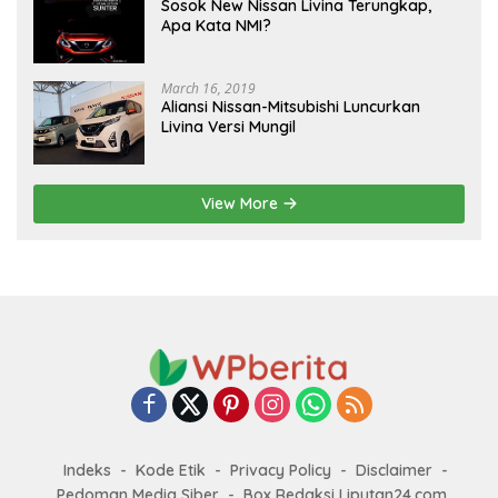
Sosok New Nissan Livina Terungkap,
Apa Kata NMI?
March 16, 2019
Aliansi Nissan-Mitsubishi Luncurkan
Livina Versi Mungil
View More
Indeks
Kode Etik
Privacy Policy
Disclaimer
Pedoman Media Siber
Box Redaksi Liputan24.com