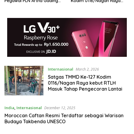
Pegawai PLN Artha Gading
Kodim 0116/Nagan Raya
Disorot LPK-RI dan GMOCT
Hampir Selesai Salah satu
Bak penampungan air mulai
Tahap Finising Oleh Satgas
TMMD Kodim 0116/Nagan
Raya
Internasional
March 2, 2026
Satgas TMMD Ke-127 Kodim
0116/Nagan Raya kebut RTLH
Masuk Tahap Pengecoran Lantai
India
,
Internasional
December 12, 2025
Moroccan Caftan Resmi Terdaftar sebagai Warisan
Budaya Takbenda UNESCO