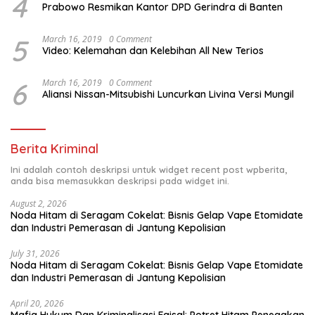
4
Prabowo Resmikan Kantor DPD Gerindra di Banten
5
March 16, 2019
0 Comment
Video: Kelemahan dan Kelebihan All New Terios
6
March 16, 2019
0 Comment
Aliansi Nissan-Mitsubishi Luncurkan Livina Versi Mungil
Berita Kriminal
Ini adalah contoh deskripsi untuk widget recent post wpberita,
anda bisa memasukkan deskripsi pada widget ini.
August 2, 2026
Noda Hitam di Seragam Cokelat: Bisnis Gelap Vape Etomidate
dan Industri Pemerasan di Jantung Kepolisian
July 31, 2026
Noda Hitam di Seragam Cokelat: Bisnis Gelap Vape Etomidate
dan Industri Pemerasan di Jantung Kepolisian
April 20, 2026
Mafia Hukum Dan Kriminalisasi Faisal: Potret Hitam Penegakan