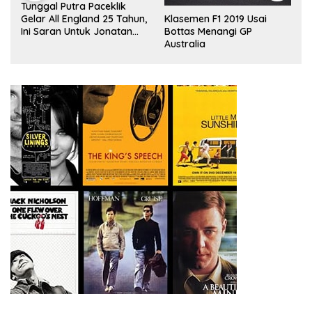
Tontowi Ahmad/Liliyana
,
Natsir Sabet Gelar Juara
Klasemen F1 2019 Usai
Dunia Kedua
Bottas Menangi GP
Australia