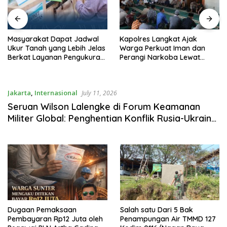
Masyarakat Dapat Jadwal
Kapolres Langkat Ajak
Ukur Tanah yang Lebih Jelas
Warga Perkuat Iman dan
Berkat Layanan Pengukuran
Perangi Narkoba Lewat
Terjadwal
Safari Jumat Curhat
Jakarta
,
Internasional
July 11, 2026
Seruan Wilson Lalengke di Forum Keamanan
Militer Global: Penghentian Konflik Rusia-Ukraina
adalah Keharusan
Dugaan Pemaksaan
Salah satu Dari 5 Bak
Pembayaran Rp12 Juta oleh
Penampungan Air TMMD 127