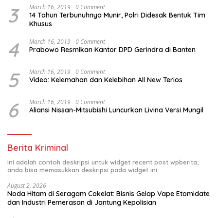
3
March 16, 2019
0 Comment
14 Tahun Terbunuhnya Munir, Polri Didesak Bentuk Tim
Khusus
4
March 16, 2019
0 Comment
Prabowo Resmikan Kantor DPD Gerindra di Banten
5
March 16, 2019
0 Comment
Video: Kelemahan dan Kelebihan All New Terios
6
March 16, 2019
0 Comment
Aliansi Nissan-Mitsubishi Luncurkan Livina Versi Mungil
Berita Kriminal
Ini adalah contoh deskripsi untuk widget recent post wpberita,
anda bisa memasukkan deskripsi pada widget ini.
August 2, 2026
Noda Hitam di Seragam Cokelat: Bisnis Gelap Vape Etomidate
dan Industri Pemerasan di Jantung Kepolisian