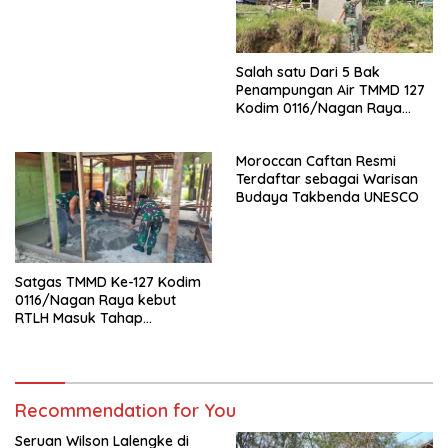
Rusia-Ukraina adalah
Keharusan
Salah satu Dari 5 Bak
Penampungan Air TMMD 127
Kodim 0116/Nagan Raya
Hampir Selesai Salah satu
Bak penampungan air mulai
Moroccan Caftan Resmi
Tahap Finising Oleh Satgas
Terdaftar sebagai Warisan
TMMD Kodim 0116/Nagan
Budaya Takbenda UNESCO
Raya
Satgas TMMD Ke-127 Kodim
0116/Nagan Raya kebut
RTLH Masuk Tahap
Pengecoran Lantai
Recommendation for You
Seruan Wilson Lalengke di