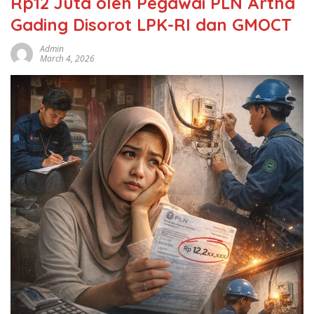
Rp12 Juta oleh Pegawai PLN Artha
Gading Disorot LPK-RI dan GMOCT
Admin
March 4, 2026