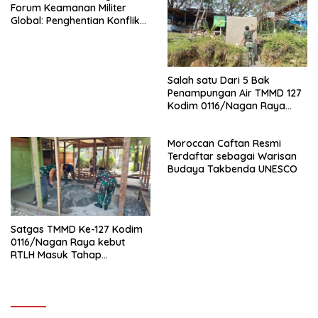
Forum Keamanan Militer
Global: Penghentian Konflik
Rusia-Ukraina adalah
Keharusan
Salah satu Dari 5 Bak
Penampungan Air TMMD 127
Kodim 0116/Nagan Raya
Hampir Selesai Salah satu
Bak penampungan air mulai
Moroccan Caftan Resmi
Tahap Finising Oleh Satgas
Terdaftar sebagai Warisan
TMMD Kodim 0116/Nagan
Budaya Takbenda UNESCO
Raya
Satgas TMMD Ke-127 Kodim
0116/Nagan Raya kebut
RTLH Masuk Tahap
Pengecoran Lantai