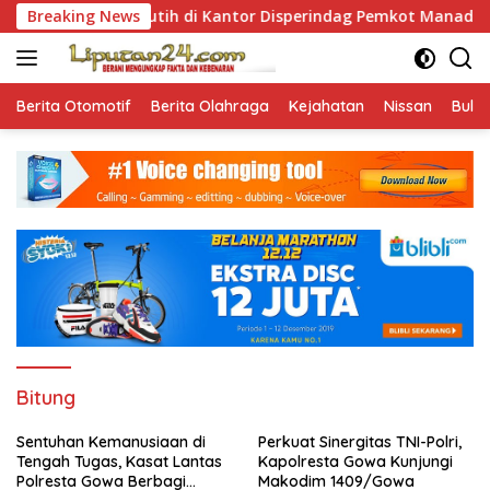
Skip
era Merah Putih di Kantor Disperindag Pemkot Manado yang Sob
Breaking News
to
content
Berita Otomotif
Berita Olahraga
Kejahatan
Nissan
Bulut
Bitung
Sentuhan Kemanusiaan di
Perkuat Sinergitas TNI-Polri,
Tengah Tugas, Kasat Lantas
Kapolresta Gowa Kunjungi
Polresta Gowa Berbagi
Makodim 1409/Gowa