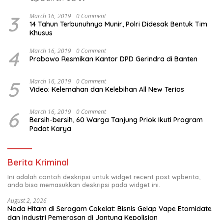
3
March 16, 2019
0 Comment
14 Tahun Terbunuhnya Munir, Polri Didesak Bentuk Tim
Khusus
4
March 16, 2019
0 Comment
Prabowo Resmikan Kantor DPD Gerindra di Banten
5
March 16, 2019
0 Comment
Video: Kelemahan dan Kelebihan All New Terios
6
March 16, 2019
0 Comment
Bersih-bersih, 60 Warga Tanjung Priok Ikuti Program
Padat Karya
Berita Kriminal
Ini adalah contoh deskripsi untuk widget recent post wpberita,
anda bisa memasukkan deskripsi pada widget ini.
August 2, 2026
Noda Hitam di Seragam Cokelat: Bisnis Gelap Vape Etomidate
dan Industri Pemerasan di Jantung Kepolisian