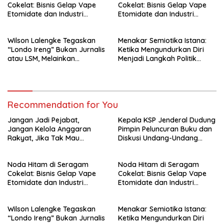
Cokelat: Bisnis Gelap Vape
Cokelat: Bisnis Gelap Vape
Etomidate dan Industri
Etomidate dan Industri
Pemerasan di Jantung
Pemerasan di Jantung
Kepolisian
Kepolisian
Wilson Lalengke Tegaskan
Menakar Semiotika Istana:
“Londo Ireng” Bukan Jurnalis
Ketika Mengundurkan Diri
atau LSM, Melainkan
Menjadi Langkah Politik
Penguasa yang Menindas
Terhormat bagi Gibran
Rakyat
Recommendation for You
Jangan Jadi Pejabat,
Kepala KSP Jenderal Dudung
Jangan Kelola Anggaran
Pimpin Peluncuran Buku dan
Rakyat, Jika Tak Mau
Diskusi Undang-Undang
Diawasi dan Diberitakan
Perekonomian Nasional
Noda Hitam di Seragam
Noda Hitam di Seragam
Cokelat: Bisnis Gelap Vape
Cokelat: Bisnis Gelap Vape
Etomidate dan Industri
Etomidate dan Industri
Pemerasan di Jantung
Pemerasan di Jantung
Kepolisian
Kepolisian
Wilson Lalengke Tegaskan
Menakar Semiotika Istana:
“Londo Ireng” Bukan Jurnalis
Ketika Mengundurkan Diri