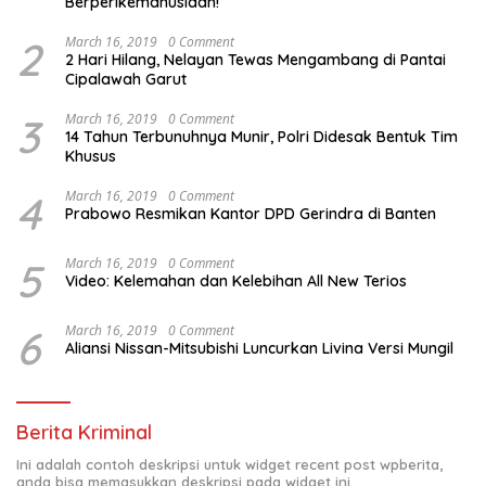
Berperikemanusiaan!
2
March 16, 2019
0 Comment
2 Hari Hilang, Nelayan Tewas Mengambang di Pantai
Cipalawah Garut
3
March 16, 2019
0 Comment
14 Tahun Terbunuhnya Munir, Polri Didesak Bentuk Tim
Khusus
4
March 16, 2019
0 Comment
Prabowo Resmikan Kantor DPD Gerindra di Banten
5
March 16, 2019
0 Comment
Video: Kelemahan dan Kelebihan All New Terios
6
March 16, 2019
0 Comment
Aliansi Nissan-Mitsubishi Luncurkan Livina Versi Mungil
Berita Kriminal
Ini adalah contoh deskripsi untuk widget recent post wpberita,
anda bisa memasukkan deskripsi pada widget ini.