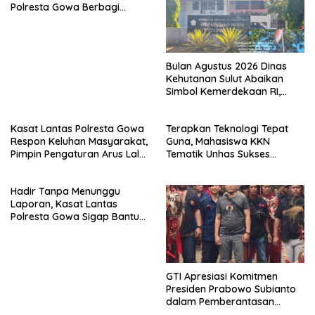
Polresta Gowa Berbagi
kepada Pemulung
Bulan Agustus 2026 Dinas
Kehutanan Sulut Abaikan
Simbol Kemerdekaan RI,
Bendera Robek Dikibarkan
Depan Kantor
Kasat Lantas Polresta Gowa
Terapkan Teknologi Tepat
Respon Keluhan Masyarakat,
Guna, Mahasiswa KKN
Pimpin Pengaturan Arus Lalu
Tematik Unhas Sukses
Lintas di Sekitar Patung
Edukasi Warga Desa Bonto
Massa
Rannu Olah Limbah Jagung
Hadir Tanpa Menunggu
Jadi Pupuk Cair
Laporan, Kasat Lantas
Polresta Gowa Sigap Bantu
Korban Kecelakaan
GTI Apresiasi Komitmen
Presiden Prabowo Subianto
dalam Pemberantasan
Korupsi