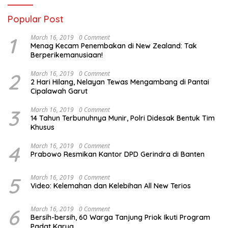
Popular Post
1
March 16, 2019
0 Comment
Menag Kecam Penembakan di New Zealand: Tak
Berperikemanusiaan!
2
March 16, 2019
0 Comment
2 Hari Hilang, Nelayan Tewas Mengambang di Pantai
Cipalawah Garut
3
March 16, 2019
0 Comment
14 Tahun Terbunuhnya Munir, Polri Didesak Bentuk Tim
Khusus
4
March 16, 2019
0 Comment
Prabowo Resmikan Kantor DPD Gerindra di Banten
5
March 16, 2019
0 Comment
Video: Kelemahan dan Kelebihan All New Terios
6
March 16, 2019
0 Comment
Bersih-bersih, 60 Warga Tanjung Priok Ikuti Program
Padat Karya