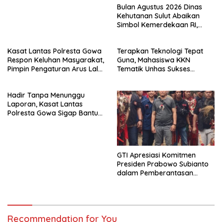
Bulan Agustus 2026 Dinas
Kehutanan Sulut Abaikan
Simbol Kemerdekaan RI,
Bendera Robek Dikibarkan
Depan Kantor
Kasat Lantas Polresta Gowa
Terapkan Teknologi Tepat
Respon Keluhan Masyarakat,
Guna, Mahasiswa KKN
Pimpin Pengaturan Arus Lalu
Tematik Unhas Sukses
Lintas di Sekitar Patung
Edukasi Warga Desa Bonto
Massa
Rannu Olah Limbah Jagung
Hadir Tanpa Menunggu
Jadi Pupuk Cair
Laporan, Kasat Lantas
Polresta Gowa Sigap Bantu
Korban Kecelakaan
GTI Apresiasi Komitmen
Presiden Prabowo Subianto
dalam Pemberantasan
Korupsi
Recommendation for You