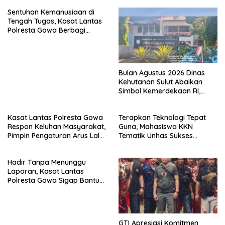
Sentuhan Kemanusiaan di
Tengah Tugas, Kasat Lantas
Polresta Gowa Berbagi
kepada Pemulung
Bulan Agustus 2026 Dinas
Kehutanan Sulut Abaikan
Simbol Kemerdekaan RI,
Bendera Robek Dikibarkan
Depan Kantor
Kasat Lantas Polresta Gowa
Terapkan Teknologi Tepat
Respon Keluhan Masyarakat,
Guna, Mahasiswa KKN
Pimpin Pengaturan Arus Lalu
Tematik Unhas Sukses
Lintas di Sekitar Patung
Edukasi Warga Desa Bonto
Massa
Rannu Olah Limbah Jagung
Hadir Tanpa Menunggu
Jadi Pupuk Cair
Laporan, Kasat Lantas
Polresta Gowa Sigap Bantu
Korban Kecelakaan
GTI Apresiasi Komitmen