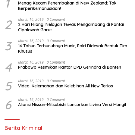
1
Menag Kecam Penembakan di New Zealand: Tak
Berperikemanusiaan!
2
March 16, 2019
0 Comment
2 Hari Hilang, Nelayan Tewas Mengambang di Pantai
Cipalawah Garut
3
March 16, 2019
0 Comment
14 Tahun Terbunuhnya Munir, Polri Didesak Bentuk Tim
Khusus
4
March 16, 2019
0 Comment
Prabowo Resmikan Kantor DPD Gerindra di Banten
5
March 16, 2019
0 Comment
Video: Kelemahan dan Kelebihan All New Terios
6
March 16, 2019
0 Comment
Aliansi Nissan-Mitsubishi Luncurkan Livina Versi Mungil
Berita Kriminal