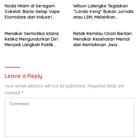
Kepolisian
Noda Hitam di Seragam
Wilson Lalengke Tegaskan
Cokelat: Bisnis Gelap Vape
“Londo Ireng” Bukan Jurnalis
Etomidate dan Industri
atau LSM, Melainkan
Pemerasan di Jantung
Penguasa yang Menindas
Kepolisian
Rakyat
Menakar Semiotika Istana:
Retak Kemilau Cincin Berlian:
Ketika Mengundurkan Diri
Menakar Kesehatan Mental
Menjadi Langkah Politik
dan Kemiskinan Jiwa
Terhormat bagi Gibran
Hotman Paris
Leave a Reply
Your email address will not be published.
Required fields are
marked
*