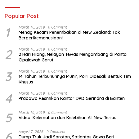
Popular Post
1
March 16, 2019
0 Comment
Menag Kecam Penembakan di New Zealand: Tak
Berperikemanusiaan!
2
March 16, 2019
0 Comment
2 Hari Hilang, Nelayan Tewas Mengambang di Pantai
Cipalawah Garut
3
March 16, 2019
0 Comment
14 Tahun Terbunuhnya Munir, Polri Didesak Bentuk Tim
Khusus
4
March 16, 2019
0 Comment
Prabowo Resmikan Kantor DPD Gerindra di Banten
5
March 16, 2019
0 Comment
Video: Kelemahan dan Kelebihan All New Terios
6
August 7, 2026
0 Comment
Dump Truk Jadi Sorotan, Satlantas Gowa Beri