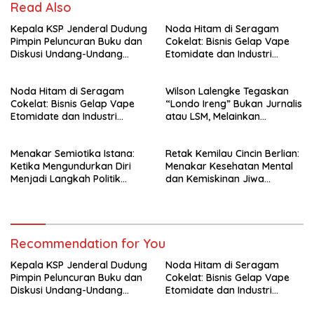
Read Also
Kepala KSP Jenderal Dudung
Noda Hitam di Seragam
Pimpin Peluncuran Buku dan
Cokelat: Bisnis Gelap Vape
Diskusi Undang-Undang
Etomidate dan Industri
Perekonomian Nasional
Pemerasan di Jantung
Kepolisian
Noda Hitam di Seragam
Wilson Lalengke Tegaskan
Cokelat: Bisnis Gelap Vape
“Londo Ireng” Bukan Jurnalis
Etomidate dan Industri
atau LSM, Melainkan
Pemerasan di Jantung
Penguasa yang Menindas
Kepolisian
Rakyat
Menakar Semiotika Istana:
Retak Kemilau Cincin Berlian:
Ketika Mengundurkan Diri
Menakar Kesehatan Mental
Menjadi Langkah Politik
dan Kemiskinan Jiwa
Terhormat bagi Gibran
Hotman Paris
Recommendation for You
Kepala KSP Jenderal Dudung
Noda Hitam di Seragam
Pimpin Peluncuran Buku dan
Cokelat: Bisnis Gelap Vape
Diskusi Undang-Undang
Etomidate dan Industri
Perekonomian Nasional
Pemerasan di Jantung