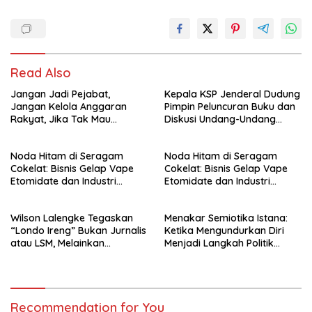
Read Also
Jangan Jadi Pejabat,
Kepala KSP Jenderal Dudung
Jangan Kelola Anggaran
Pimpin Peluncuran Buku dan
Rakyat, Jika Tak Mau
Diskusi Undang-Undang
Diawasi dan Diberitakan
Perekonomian Nasional
Noda Hitam di Seragam
Noda Hitam di Seragam
Cokelat: Bisnis Gelap Vape
Cokelat: Bisnis Gelap Vape
Etomidate dan Industri
Etomidate dan Industri
Pemerasan di Jantung
Pemerasan di Jantung
Kepolisian
Kepolisian
Wilson Lalengke Tegaskan
Menakar Semiotika Istana:
“Londo Ireng” Bukan Jurnalis
Ketika Mengundurkan Diri
atau LSM, Melainkan
Menjadi Langkah Politik
Penguasa yang Menindas
Terhormat bagi Gibran
Rakyat
Recommendation for You