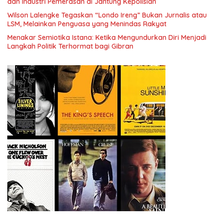
dan Industri Pemerasan di Jantung Kepolisian
Wilson Lalengke Tegaskan “Londo Ireng” Bukan Jurnalis atau
LSM, Melainkan Penguasa yang Menindas Rakyat
Menakar Semiotika Istana: Ketika Mengundurkan Diri Menjadi
Langkah Politik Terhormat bagi Gibran