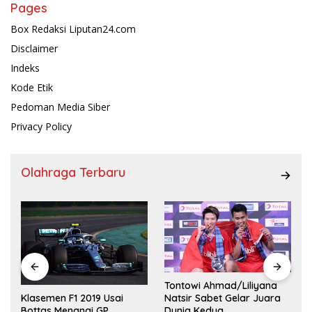
Pages
Box Redaksi Liputan24.com
Disclaimer
Indeks
Kode Etik
Pedoman Media Siber
Privacy Policy
Olahraga Terbaru
Tontowi Ahmad/Liliyana
,
Natsir Sabet Gelar Juara
Klasemen F1 2019 Usai
Dunia Kedua
Bottas Menangi GP