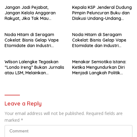
Jangan Jadi Pejabat,
Kepala KSP Jenderal Dudung
Jangan Kelola Anggaran
Pimpin Peluncuran Buku dan
Rakyat, Jika Tak Mau
Diskusi Undang-Undang
Diawasi dan Diberitakan
Perekonomian Nasional
Noda Hitam di Seragam
Noda Hitam di Seragam
Cokelat: Bisnis Gelap Vape
Cokelat: Bisnis Gelap Vape
Etomidate dan Industri
Etomidate dan Industri
Pemerasan di Jantung
Pemerasan di Jantung
Kepolisian
Kepolisian
Wilson Lalengke Tegaskan
Menakar Semiotika Istana:
“Londo Ireng” Bukan Jurnalis
Ketika Mengundurkan Diri
atau LSM, Melainkan
Menjadi Langkah Politik
Penguasa yang Menindas
Terhormat bagi Gibran
Rakyat
Leave a Reply
Your email address will not be published.
Required fields are
marked
*