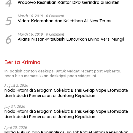
4
Prabowo Resmikan Kantor DPD Gerindra di Banten
5
March 16, 2019
0 Comment
Video: Kelemahan dan Kelebihan All New Terios
6
March 16, 2019
0 Comment
Aliansi Nissan-Mitsubishi Luncurkan Livina Versi Mungil
Berita Kriminal
Ini adalah contoh deskripsi untuk widget recent post wpberita,
anda bisa memasukkan deskripsi pada widget ini.
August 2, 2026
Noda Hitam di Seragam Cokelat: Bisnis Gelap Vape Etomidate
dan Industri Pemerasan di Jantung Kepolisian
July 31, 2026
Noda Hitam di Seragam Cokelat: Bisnis Gelap Vape Etomidate
dan Industri Pemerasan di Jantung Kepolisian
April 20, 2026
Mafia Hukum Dan Kriminalisasi Faisal: Potret Hitam Penegakan