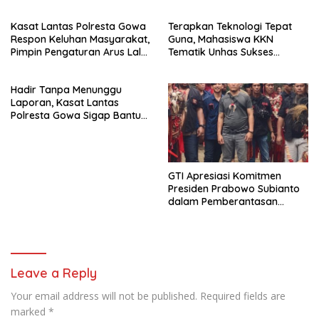
Bendera Robek Dikibarkan
Depan Kantor
Kasat Lantas Polresta Gowa
Terapkan Teknologi Tepat
Respon Keluhan Masyarakat,
Guna, Mahasiswa KKN
Pimpin Pengaturan Arus Lalu
Tematik Unhas Sukses
Lintas di Sekitar Patung
Edukasi Warga Desa Bonto
Massa
Rannu Olah Limbah Jagung
Hadir Tanpa Menunggu
Jadi Pupuk Cair
Laporan, Kasat Lantas
Polresta Gowa Sigap Bantu
Korban Kecelakaan
GTI Apresiasi Komitmen
Presiden Prabowo Subianto
dalam Pemberantasan
Korupsi
Leave a Reply
Your email address will not be published.
Required fields are
marked
*