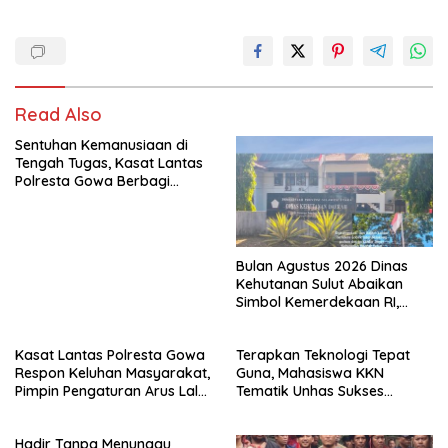
Read Also
Sentuhan Kemanusiaan di
Tengah Tugas, Kasat Lantas
Polresta Gowa Berbagi
kepada Pemulung
Bulan Agustus 2026 Dinas
Kehutanan Sulut Abaikan
Simbol Kemerdekaan RI,
Bendera Robek Dikibarkan
Depan Kantor
Kasat Lantas Polresta Gowa
Terapkan Teknologi Tepat
Respon Keluhan Masyarakat,
Guna, Mahasiswa KKN
Pimpin Pengaturan Arus Lalu
Tematik Unhas Sukses
Lintas di Sekitar Patung
Edukasi Warga Desa Bonto
Massa
Rannu Olah Limbah Jagung
Hadir Tanpa Menunggu
Jadi Pupuk Cair