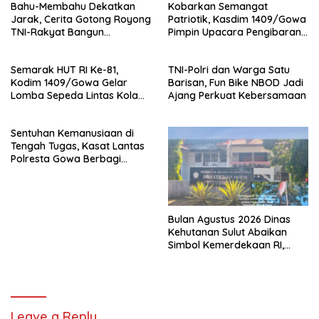
Bahu-Membahu Dekatkan
Kobarkan Semangat
Jarak, Cerita Gotong Royong
Patriotik, Kasdim 1409/Gowa
TNI-Rakyat Bangun
Pimpin Upacara Pengibaran
Jembatan Beton di
Bendera
Kabupaten Gowa
Semarak HUT RI Ke-81,
TNI-Polri dan Warga Satu
Kodim 1409/Gowa Gelar
Barisan, Fun Bike NBOD Jadi
Lomba Sepeda Lintas Kolam
Ajang Perkuat Kebersamaan
di Permandian Sileo
Sentuhan Kemanusiaan di
Tengah Tugas, Kasat Lantas
Polresta Gowa Berbagi
kepada Pemulung
Bulan Agustus 2026 Dinas
Kehutanan Sulut Abaikan
Simbol Kemerdekaan RI,
Bendera Robek Dikibarkan
Depan Kantor
Leave a Reply