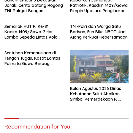
Jarak, Cerita Gotong Royong
Patriotik, Kasdim 1409/Gowa
TNI-Rakyat Bangun
Pimpin Upacara Pengibaran
Jembatan Beton di
Bendera
Kabupaten Gowa
Semarak HUT RI Ke-81,
TNI-Polri dan Warga Satu
Kodim 1409/Gowa Gelar
Barisan, Fun Bike NBOD Jadi
Lomba Sepeda Lintas Kolam
Ajang Perkuat Kebersamaan
di Permandian Sileo
Sentuhan Kemanusiaan di
Tengah Tugas, Kasat Lantas
Polresta Gowa Berbagi
kepada Pemulung
Bulan Agustus 2026 Dinas
Kehutanan Sulut Abaikan
Simbol Kemerdekaan RI,
Bendera Robek Dikibarkan
Depan Kantor
Recommendation for You