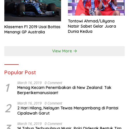
Tontowi Ahmad/Liliyana
Natsir Sabet Gelar Juara
Klasemen F1 2019 Usai Bottas
Dunia Kedua
Menangi GP Australia
View More
Popular Post
1
March 16, 2019
0 Comment
Menag Kecam Penembakan di New Zealand: Tak
Berperikemanusiaan!
2
March 16, 2019
0 Comment
2 Hari Hilang, Nelayan Tewas Mengambang di Pantai
Cipalawah Garut
3
March 16, 2019
0 Comment
14 Tahun Terbunuhnya Munir, Polri Didesak Bentuk Tim