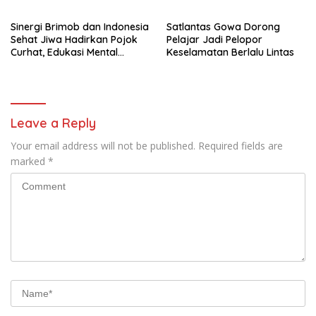
Jaga Kamtibmas Jelang HUT
RI
Sinergi Brimob dan Indonesia
Satlantas Gowa Dorong
Sehat Jiwa Hadirkan Pojok
Pelajar Jadi Pelopor
Curhat, Edukasi Mental
Keselamatan Berlalu Lintas
hingga Anti-Bullying
Leave a Reply
Your email address will not be published.
Required fields are
marked
*