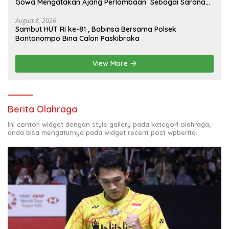
Gowa Mengatakan Ajang Perlombaan Sebagai Sarana
Memperkuat Nilai Persatuan Dan Jiwa Korsa
August 8, 2026
Sambut HUT RI ke-81 , Babinsa Bersama Polsek
Bontonompo Bina Calon Paskibraka
View More
Berita Olahraga
Ini contoh widget dengan style gallery pada kategori olahraga,
anda bisa mengaturnya pada widget recent post wpberita.