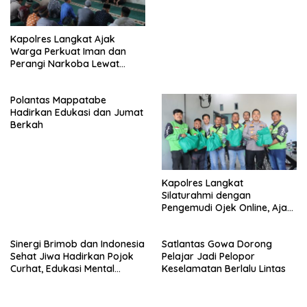
Kapolres Langkat Ajak
Warga Perkuat Iman dan
Perangi Narkoba Lewat
Safari Jumat Curhat
Polantas Mappatabe
Hadirkan Edukasi dan Jumat
Berkah
Kapolres Langkat
Silaturahmi dengan
Pengemudi Ojek Online, Ajak
Jaga Kamtibmas Jelang HUT
RI
Sinergi Brimob dan Indonesia
Satlantas Gowa Dorong
Sehat Jiwa Hadirkan Pojok
Pelajar Jadi Pelopor
Curhat, Edukasi Mental
Keselamatan Berlalu Lintas
hingga Anti-Bullying