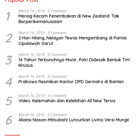
1
March 16, 2019
0 Comment
Menag Kecam Penembakan di New Zealand: Tak
Berperikemanusiaan!
2
March 16, 2019
0 Comment
2 Hari Hilang, Nelayan Tewas Mengambang di Pantai
Cipalawah Garut
3
March 16, 2019
0 Comment
14 Tahun Terbunuhnya Munir, Polri Didesak Bentuk Tim
Khusus
4
March 16, 2019
0 Comment
Prabowo Resmikan Kantor DPD Gerindra di Banten
5
March 16, 2019
0 Comment
Video: Kelemahan dan Kelebihan All New Terios
6
March 16, 2019
0 Comment
Aliansi Nissan-Mitsubishi Luncurkan Livina Versi Mungil