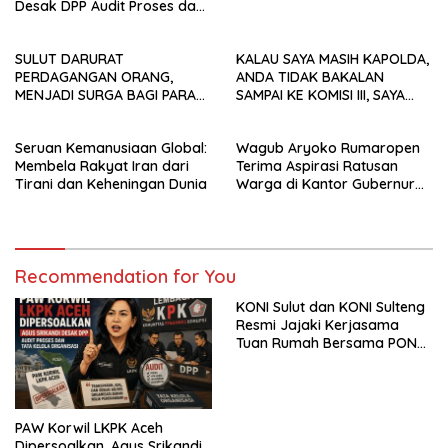
Desak DPP Audit Proses dan
Tata Kelola Organisasi
SULUT DARURAT
KALAU SAYA MASIH KAPOLDA,
PERDAGANGAN ORANG,
ANDA TIDAK BAKALAN
MENJADI SURGA BAGI PARA
SAMPAI KE KOMISI III, SAYA
MAFIA DAN AGEN PMI
SUDAH BERHENTIKAN ANDA! ​
Seruan Kemanusiaan Global:
Wagub Aryoko Rumaropen
Membela Rakyat Iran dari
Terima Aspirasi Ratusan
Tirani dan Keheningan Dunia
Warga di Kantor Gubernur
Papua
Recommendation for You
KONI Sulut dan KONI Sulteng
Resmi Jajaki Kerjasama
Tuan Rumah Bersama PON
2032
PAW Korwil LKPK Aceh
Dipersoalkan, Agus Srikandi