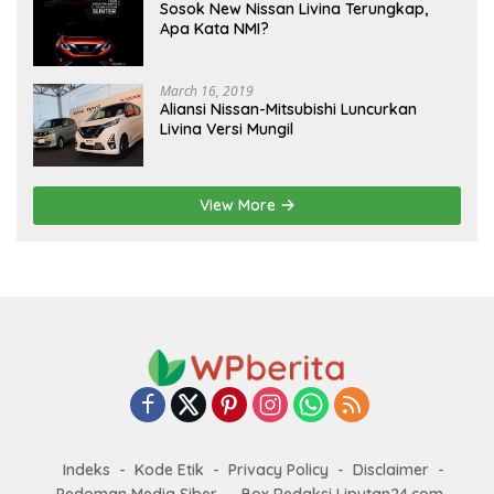
Sosok New Nissan Livina Terungkap,
Apa Kata NMI?
March 16, 2019
Aliansi Nissan-Mitsubishi Luncurkan
Livina Versi Mungil
View More
Indeks
Kode Etik
Privacy Policy
Disclaimer
Pedoman Media Siber
Box Redaksi Liputan24.com