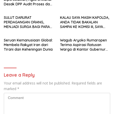
Desak DPP Audit Proses dan
Tata Kelola Organisasi
SULUT DARURAT
KALAU SAYA MASIH KAPOLDA,
PERDAGANGAN ORANG,
ANDA TIDAK BAKALAN
MENJADI SURGA BAGI PARA
SAMPAI KE KOMISI III, SAYA
MAFIA DAN AGEN PMI
SUDAH BERHENTIKAN ANDA! ​
Seruan Kemanusiaan Global:
Wagub Aryoko Rumaropen
Membela Rakyat Iran dari
Terima Aspirasi Ratusan
Tirani dan Keheningan Dunia
Warga di Kantor Gubernur
Papua
Leave a Reply
Your email address will not be published.
Required fields are
marked
*