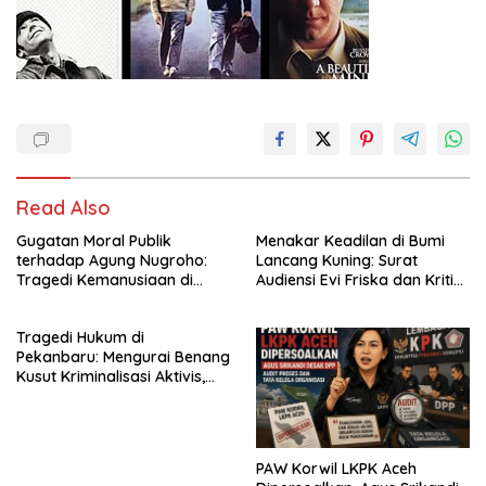
Read Also
Gugatan Moral Publik
Menakar Keadilan di Bumi
terhadap Agung Nugroho:
Lancang Kuning: Surat
Tragedi Kemanusiaan di
Audiensi Evi Friska dan Kritik
Balik Bayang-Bayang
Keras Wilson Lalengke
Kekuasaan dan Pentingnya
Terhadap Polri
Tragedi Hukum di
Pemimpin Berahlak
Pekanbaru: Mengurai Benang
Kusut Kriminalisasi Aktivis,
Barter Jabatan, dan
Pelanggaran UU Pers
PAW Korwil LKPK Aceh