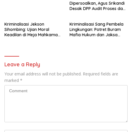
Dipersoalkan, Agus Srikandi
Desak DPP Audit Proses dan
Tata Kelola Organisasi
Kriminalisasi Jekson
Kriminalisasi Sang Pembela
Sihombing: Ujian Moral
Lingkungan: Potret Buram
Keadilan di Meja Mahkamah
Mafia Hukum dan Jaksa
Agung dan Gugatan
Predator Keadilan
terhadap Hukum Borjuis
Leave a Reply
Your email address will not be published.
Required fields are
marked
*