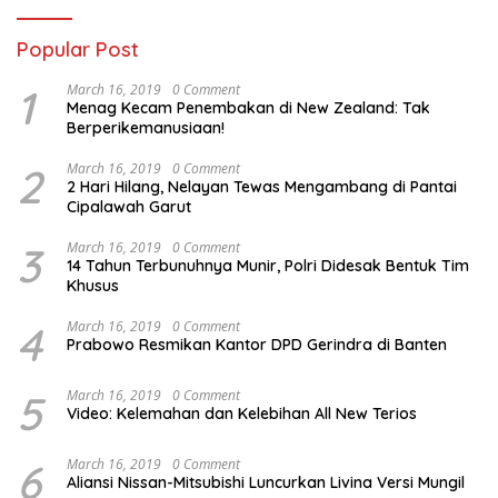
Popular Post
1
March 16, 2019
0 Comment
Menag Kecam Penembakan di New Zealand: Tak
Berperikemanusiaan!
2
March 16, 2019
0 Comment
2 Hari Hilang, Nelayan Tewas Mengambang di Pantai
Cipalawah Garut
3
March 16, 2019
0 Comment
14 Tahun Terbunuhnya Munir, Polri Didesak Bentuk Tim
Khusus
4
March 16, 2019
0 Comment
Prabowo Resmikan Kantor DPD Gerindra di Banten
5
March 16, 2019
0 Comment
Video: Kelemahan dan Kelebihan All New Terios
6
March 16, 2019
0 Comment
Aliansi Nissan-Mitsubishi Luncurkan Livina Versi Mungil