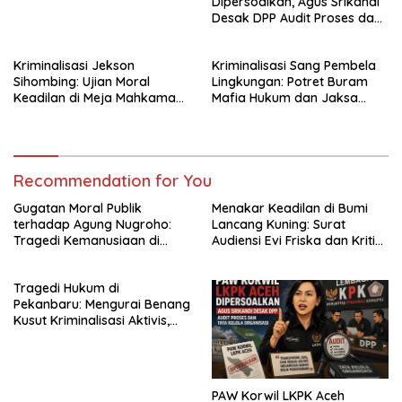
Dipersoalkan, Agus Srikandi
Desak DPP Audit Proses dan
Tata Kelola Organisasi
Kriminalisasi Jekson
Kriminalisasi Sang Pembela
Sihombing: Ujian Moral
Lingkungan: Potret Buram
Keadilan di Meja Mahkamah
Mafia Hukum dan Jaksa
Agung dan Gugatan
Predator Keadilan
terhadap Hukum Borjuis
Recommendation for You
Gugatan Moral Publik
Menakar Keadilan di Bumi
terhadap Agung Nugroho:
Lancang Kuning: Surat
Tragedi Kemanusiaan di
Audiensi Evi Friska dan Kritik
Balik Bayang-Bayang
Keras Wilson Lalengke
Kekuasaan dan Pentingnya
Terhadap Polri
Tragedi Hukum di
Pemimpin Berahlak
Pekanbaru: Mengurai Benang
Kusut Kriminalisasi Aktivis,
Barter Jabatan, dan
Pelanggaran UU Pers
PAW Korwil LKPK Aceh