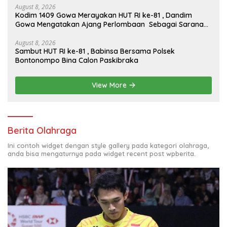
August 8, 2026
Kodim 1409 Gowa Merayakan HUT RI ke-81 , Dandim
Gowa Mengatakan Ajang Perlombaan Sebagai Sarana
Memperkuat Nilai Persatuan Dan Jiwa Korsa
August 8, 2026
Sambut HUT RI ke-81 , Babinsa Bersama Polsek
Bontonompo Bina Calon Paskibraka
View More
Berita Olahraga
Ini contoh widget dengan style gallery pada kategori olahraga,
anda bisa mengaturnya pada widget recent post wpberita.