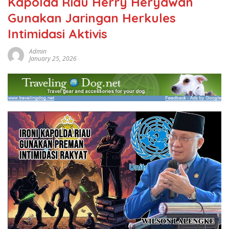
Kapolda Riau Herry Heryawan
Gunakan Jaringan Herkules
Intimidasi Aktivis
Admin
January 25, 2026