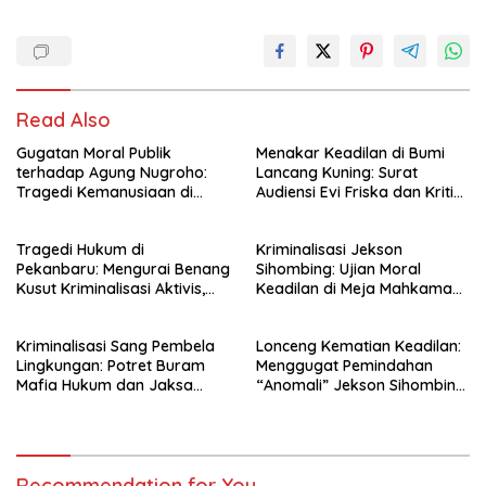
Read Also
Gugatan Moral Publik
Menakar Keadilan di Bumi
terhadap Agung Nugroho:
Lancang Kuning: Surat
Tragedi Kemanusiaan di
Audiensi Evi Friska dan Kritik
Balik Bayang-Bayang
Keras Wilson Lalengke
Kekuasaan dan Pentingnya
Terhadap Polri
Tragedi Hukum di
Kriminalisasi Jekson
Pemimpin Berahlak
Pekanbaru: Mengurai Benang
Sihombing: Ujian Moral
Kusut Kriminalisasi Aktivis,
Keadilan di Meja Mahkamah
Barter Jabatan, dan
Agung dan Gugatan
Pelanggaran UU Pers
terhadap Hukum Borjuis
Kriminalisasi Sang Pembela
Lonceng Kematian Keadilan:
Lingkungan: Potret Buram
Menggugat Pemindahan
Mafia Hukum dan Jaksa
“Anomali” Jekson Sihombing
Predator Keadilan
ke Nusakambangan
Recommendation for You