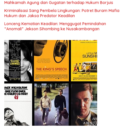
Mahkamah Agung dan Gugatan terhadap Hukum Borjuis
Kriminalisasi Sang Pembela Lingkungan: Potret Buram Mafia
Hukum dan Jaksa Predator Keadilan
Lonceng Kematian Keadilan: Menggugat Pemindahan
“Anomali” Jekson Sihombing ke Nusakambangan