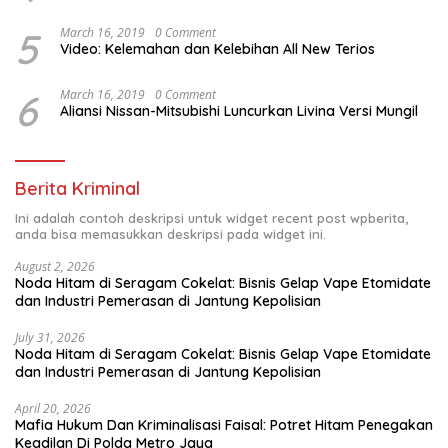
5
March 16, 2019
0 Comment
Video: Kelemahan dan Kelebihan All New Terios
6
March 16, 2019
0 Comment
Aliansi Nissan-Mitsubishi Luncurkan Livina Versi Mungil
Berita Kriminal
Ini adalah contoh deskripsi untuk widget recent post wpberita,
anda bisa memasukkan deskripsi pada widget ini.
August 2, 2026
Noda Hitam di Seragam Cokelat: Bisnis Gelap Vape Etomidate
dan Industri Pemerasan di Jantung Kepolisian
July 31, 2026
Noda Hitam di Seragam Cokelat: Bisnis Gelap Vape Etomidate
dan Industri Pemerasan di Jantung Kepolisian
April 20, 2026
Mafia Hukum Dan Kriminalisasi Faisal: Potret Hitam Penegakan
Keadilan Di Polda Metro Jaya