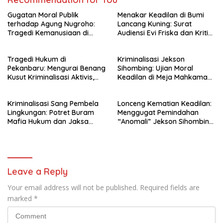
Gugatan Moral Publik
Menakar Keadilan di Bumi
terhadap Agung Nugroho:
Lancang Kuning: Surat
Tragedi Kemanusiaan di
Audiensi Evi Friska dan Kritik
Balik Bayang-Bayang
Keras Wilson Lalengke
Kekuasaan dan Pentingnya
Terhadap Polri
Tragedi Hukum di
Kriminalisasi Jekson
Pemimpin Berahlak
Pekanbaru: Mengurai Benang
Sihombing: Ujian Moral
Kusut Kriminalisasi Aktivis,
Keadilan di Meja Mahkamah
Barter Jabatan, dan
Agung dan Gugatan
Pelanggaran UU Pers
terhadap Hukum Borjuis
Kriminalisasi Sang Pembela
Lonceng Kematian Keadilan:
Lingkungan: Potret Buram
Menggugat Pemindahan
Mafia Hukum dan Jaksa
“Anomali” Jekson Sihombing
Predator Keadilan
ke Nusakambangan
Leave a Reply
Your email address will not be published.
Required fields are
marked
*