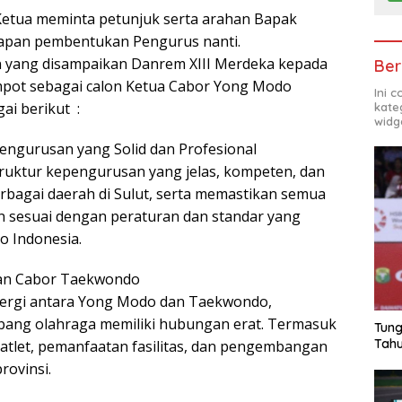
 Ketua meminta petunjuk serta arahan Bapak
apan pembentukan Pengurus nanti.
n yang disampaikan Danrem XIII Merdeka kepada
Ber
mpot sebagai calon Ketua Cabor Yong Modo
Ini 
ai berikut :
kate
widg
ngurusan yang Solid dan Profesional
ruktur kepengurusan yang jelas, kompeten, dan
erbagai daerah di Sulut, serta memastikan semua
 sesuai dengan peraturan dan standar yang
o Indonesia.
gan Cabor Taekwondo
ergi antara Yong Modo dan Taekwondo,
bang olahraga memiliki hubungan erat. Termasuk
Tung
Tahu
 atlet, pemanfaatan fasilitas, dan pengembangan
provinsi.