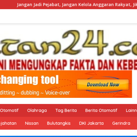
abat, Jangan Kelola Anggaran Rakyat, Jika Tak Mau Diawasi dan
Otomotif
Olahraga
Tag Berita
Berita Otomotif
Lain
ejahatan
Nissan
Bulutangkis
DKI Jakarta
Gerindra