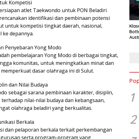
ntuk Kompetisi
rsiapan atlet Taekwondo untuk PON Beladiri
erencanakan identifikasi dan pembinaan potensi
t untuk kompetisi tingkat daerah, nasional,
Klas
Bott
l ke depannya.
Aust
an Penyebaran Yong Modo
h pembelajaran Yong Modo di berbagai tingkat,
hingga komunitas, untuk meningkatkan minat dan
a memperkuat dasar olahraga ini di Sulut.
Pop
plin dan Nilai Budaya
o sebagai sarana pembinaan karakter, disiplin,
1
terhadap nilai-nilai budaya dan kebangsaan,
gat olahraga beladiri yang berkualitas.
2
nikasi Berkala
i dan pelaporan berkala terkait perkembangan
gurusan serta program-program yang