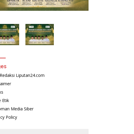
ges
Redaksi Liputan24.com
laimer
ks
 Etik
man Media Siber
acy Policy