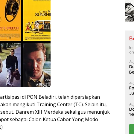
B
In
an
Au
Du
Be
Au
Po
J
isipasi di PON Beladiri, telah dipersiapkan
 akan mengikuti Training Center (TC). Selain itu,
Au
Do
tersebut, Danrem XIII Merdeka sekaligus menunjuk
14
mpot sebagai Calon Ketua Cabor Yong Modo
Me
).