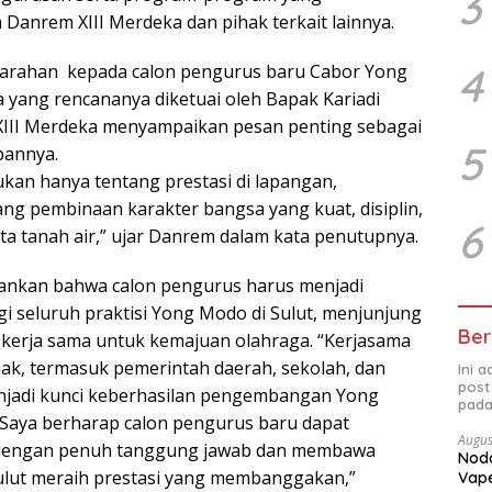
3
 Danrem XIII Merdeka dan pihak terkait lainnya.
4
, arahan kepada calon pengurus baru Cabor Yong
 yang rencananya diketuai oleh Bapak Kariadi
III Merdeka menyampaikan pesan penting sebagai
5
pannya.
ukan hanya tentang prestasi di lapangan,
ang pembinaan karakter bangsa yang kuat, disiplin,
6
nta tanah air,” ujar Danrem dalam kata penutupnya.
nkan bahwa calon pengurus harus menjadi
gi seluruh praktisi Yong Modo di Sulut, menjunjung
Ber
n kerja sama untuk kemajuan olahraga. “Kerjasama
ak, termasuk pemerintah daerah, sekolah, dan
Ini 
post
njadi kunci keberhasilan pengembangan Yong
pada
. Saya berharap calon pengurus baru dapat
Augus
 dengan penuh tanggung jawab dan membawa
Noda
lut meraih prestasi yang membanggakan,”
Vape