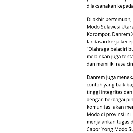
dilaksanakan kepada
Di akhir pertemuan
Modo Sulawesi Utara
Korompot, Danrem X
landasan kerja kede
“Olahraga beladiri b
melainkan juga tent
dan memiliki rasa ci
Danrem juga meneka
contoh yang baik ba
tinggi integritas da
dengan berbagai pih
komunitas, akan me
Modo di provinsi ini
menjalankan tugas
Cabor Yong Modo Su