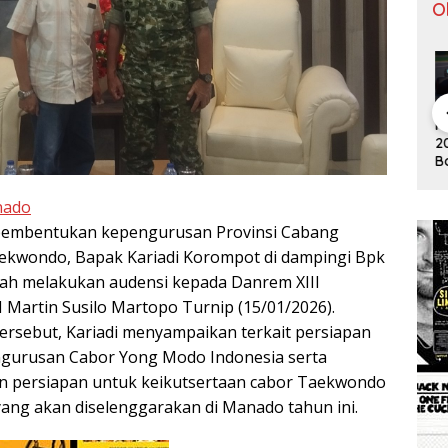
O
Pergantian
Tontowi
Tunggal
Klasemen F1
Kl
Jitu Luis
Ahmad/Liliy
Putra
2019 Usai
20
Milla yang
ana Natsir
Paceklik
Bottas
Bo
Mengantar
Sabet Gelar
Gelar All
Menangi GP
Me
Indonesia
Juara Dunia
England 25
Australia
Au
nado
ke Semifinal
Kedua
Tahun, Ini
Saran Untuk
embentukan kepengurusan Provinsi Cabang
Jonatan
ekwondo, Bapak Kariadi Korompot di dampingi Bpk
dkk
lah melakukan audensi kepada Danrem XIII
 Martin Susilo Martopo Turnip (15/01/2026).
rsebut, Kariadi menyampaikan terkait persiapan
urusan Cabor Yong Modo Indonesia serta
 persiapan untuk keikutsertaan cabor Taekwondo
yang akan diselenggarakan di Manado tahun ini.