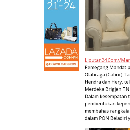
Pergantian
Tontowi
Tunggal
Jitu Luis
Ahmad/Liliy
Putra
Milla yang
ana Natsir
Paceklik
Mengantar
Sabet Gelar
Gelar All
Indonesia
Juara Dunia
England 25
Liputan24.Com//Ma
ke Semifinal
Kedua
Tahun, Ini
Saran Untuk
Pemegang Mandat p
Jonatan
Olahraga (Cabor) Ta
dkk
Hendra dan Hery, te
Merdeka Brigjen TNI
Dalam kesempatan te
pembentukan kepeng
membahas rangkaian
dalam PON Beladiri 