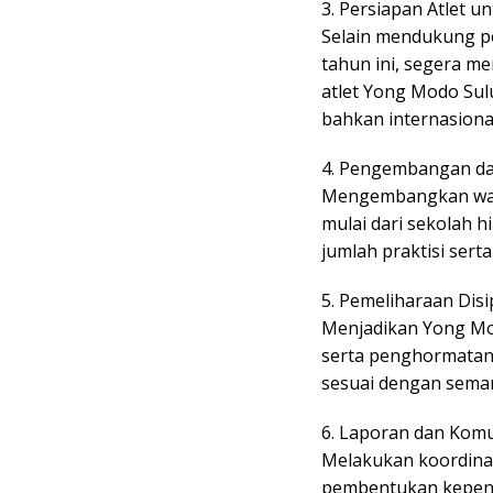
3. Persiapan Atlet u
Selain mendukung pe
tahun ini, segera m
atlet Yong Modo Sulu
bahkan internasiona
4. Pengembangan d
Mengembangkan wada
mulai dari sekolah 
jumlah praktisi sert
5. Pemeliharaan Disi
Menjadikan Yong Mod
serta penghormatan 
sesuai dengan seman
6. Laporan dan Komu
Melakukan koordinas
pembentukan kepen