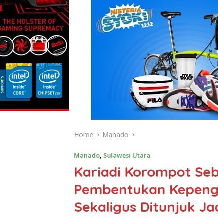
Home
Manado
Manado
,
Sulawesi Utara
Kariadi Korompot Se
Pembentukan Kepeng
Sekaligus Ditunjuk J