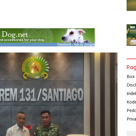
Pa
Box 
Disc
Inde
Kode
Pedo
Priv