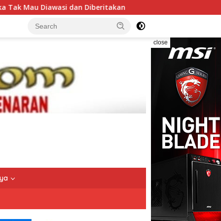
 Diberitakan
Setetes Darah, Sejuta Harapan: Kapolres 
close
nya