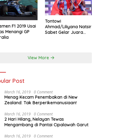
Tontowi
emen F1 2019 Usai
Ahmad/Liliyana Natsir
as Menangi GP
Sabet Gelar Juara
ralia
Dunia Kedua
View More
ular Post
March 16, 2019
0 Comment
Menag Kecam Penembakan di New
Zealand: Tak Berperikemanusiaan!
March 16, 2019
0 Comment
2 Hari Hilang, Nelayan Tewas
Mengambang di Pantai Cipalawah Garut
March 16, 2019
0 Comment