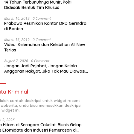
14 Tahun Terbunuhnya Munir, Polri
Didesak Bentuk Tim Khusus
March 16, 2019
0 Comment
Prabowo Resmikan Kantor DPD Gerindra
di Banten
March 16, 2019
0 Comment
Video: Kelemahan dan Kelebihan All New
Terios
August 7, 2026
0 Comment
Jangan Jadi Pejabat, Jangan Kelola
Anggaran Rakyat, Jika Tak Mau Diawasi
dan Diberitakan
ita Kriminal
adalah contoh deskripsi untuk widget recent
 wpberita, anda bisa memasukkan deskripsi
 widget ini.
t 2, 2026
 Hitam di Seragam Cokelat: Bisnis Gelap
 Etomidate dan Industri Pemerasan di