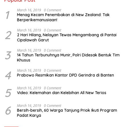
1
March 16, 2019
0 Comment
Menag Kecam Penembakan di New Zealand: Tak
Berperikemanusiaan!
2
March 16, 2019
0 Comment
2 Hari Hilang, Nelayan Tewas Mengambang di Pantai
Cipalawah Garut
3
March 16, 2019
0 Comment
14 Tahun Terbunuhnya Munir, Polri Didesak Bentuk Tim
Khusus
4
March 16, 2019
0 Comment
Prabowo Resmikan Kantor DPD Gerindra di Banten
5
March 16, 2019
0 Comment
Video: Kelemahan dan Kelebihan All New Terios
6
March 16, 2019
0 Comment
Bersih-bersih, 60 Warga Tanjung Priok Ikuti Program
Padat Karya