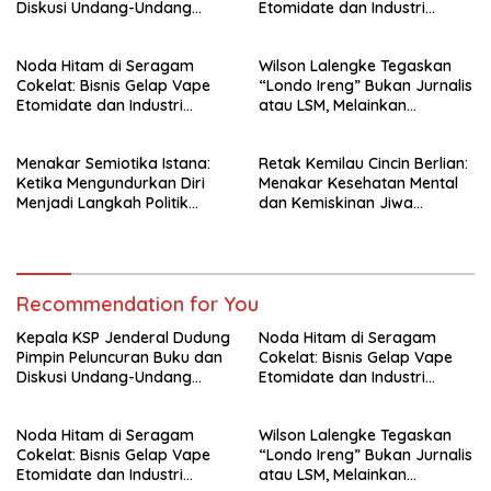
Diskusi Undang-Undang
Etomidate dan Industri
Perekonomian Nasional
Pemerasan di Jantung
Kepolisian
Noda Hitam di Seragam
Wilson Lalengke Tegaskan
Cokelat: Bisnis Gelap Vape
“Londo Ireng” Bukan Jurnalis
Etomidate dan Industri
atau LSM, Melainkan
Pemerasan di Jantung
Penguasa yang Menindas
Kepolisian
Rakyat
Menakar Semiotika Istana:
Retak Kemilau Cincin Berlian:
Ketika Mengundurkan Diri
Menakar Kesehatan Mental
Menjadi Langkah Politik
dan Kemiskinan Jiwa
Terhormat bagi Gibran
Hotman Paris
Recommendation for You
Kepala KSP Jenderal Dudung
Noda Hitam di Seragam
Pimpin Peluncuran Buku dan
Cokelat: Bisnis Gelap Vape
Diskusi Undang-Undang
Etomidate dan Industri
Perekonomian Nasional
Pemerasan di Jantung
Kepolisian
Noda Hitam di Seragam
Wilson Lalengke Tegaskan
Cokelat: Bisnis Gelap Vape
“Londo Ireng” Bukan Jurnalis
Etomidate dan Industri
atau LSM, Melainkan