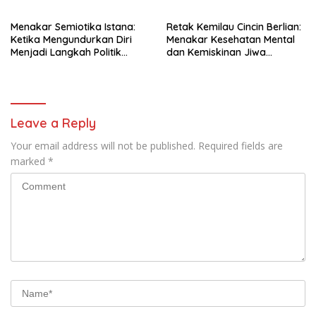
Pemerasan di Jantung
Penguasa yang Menindas
Kepolisian
Rakyat
Menakar Semiotika Istana:
Retak Kemilau Cincin Berlian:
Ketika Mengundurkan Diri
Menakar Kesehatan Mental
Menjadi Langkah Politik
dan Kemiskinan Jiwa
Terhormat bagi Gibran
Hotman Paris
Leave a Reply
Your email address will not be published.
Required fields are
marked
*