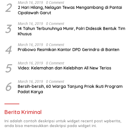
2
March 16, 2019
0 Comment
2 Hari Hilang, Nelayan Tewas Mengambang di Pantai
Cipalawah Garut
3
March 16, 2019
0 Comment
14 Tahun Terbunuhnya Munir, Polri Didesak Bentuk Tim
Khusus
4
March 16, 2019
0 Comment
Prabowo Resmikan Kantor DPD Gerindra di Banten
5
March 16, 2019
0 Comment
Video: Kelemahan dan Kelebihan All New Terios
6
March 16, 2019
0 Comment
Bersih-bersih, 60 Warga Tanjung Priok Ikuti Program
Padat Karya
Berita Kriminal
Ini adalah contoh deskripsi untuk widget recent post wpberita,
anda bisa memasukkan deskripsi pada widget ini.