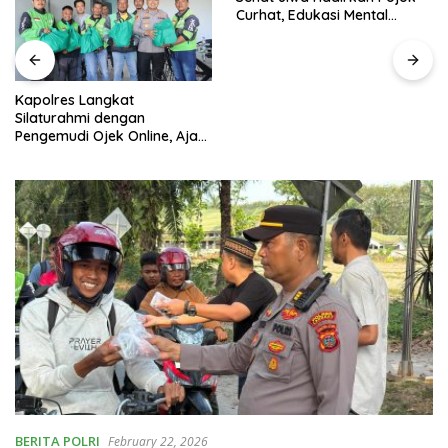
Curhat, Edukasi Mental
hingga Anti-Bullying
Kapolres Langkat
Silaturahmi dengan
Pengemudi Ojek Online, Ajak
Jaga Kamtibmas Jelang HUT
RI
BERITA POLRI
February 22, 2026