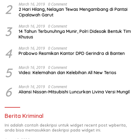
2
March 16, 2019
0 Comment
2 Hari Hilang, Nelayan Tewas Mengambang di Pantai
Cipalawah Garut
3
March 16, 2019
0 Comment
14 Tahun Terbunuhnya Munir, Polri Didesak Bentuk Tim
Khusus
4
March 16, 2019
0 Comment
Prabowo Resmikan Kantor DPD Gerindra di Banten
5
March 16, 2019
0 Comment
Video: Kelemahan dan Kelebihan All New Terios
6
March 16, 2019
0 Comment
Aliansi Nissan-Mitsubishi Luncurkan Livina Versi Mungil
Berita Kriminal
Ini adalah contoh deskripsi untuk widget recent post wpberita,
anda bisa memasukkan deskripsi pada widget ini.