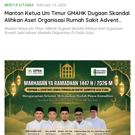
BERITA UTAMA
February 13, 2026
Mantan Ketua Uni Timur GMAHK Dugaan Skandal
Alihkan Aset Organisasi Rumah Sakit Advent
Manado Dilaporkan di Polda Sulut
Mantan Ketua Uni Timur GMAHK Dugaan Skandal Alihkan Aset Organisasi
Rumah Sakit Advent Manado Dilaporkan Di Polda Sulut