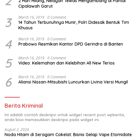
2
2 Hari Hilang, Nelayan Tewas Mengambang di Pantai
Cipalawah Garut
3
March 16, 2019
0 Comment
14 Tahun Terbunuhnya Munir, Polri Didesak Bentuk Tim
Khusus
4
March 16, 2019
0 Comment
Prabowo Resmikan Kantor DPD Gerindra di Banten
5
March 16, 2019
0 Comment
Video: Kelemahan dan Kelebihan All New Terios
6
March 16, 2019
0 Comment
Aliansi Nissan-Mitsubishi Luncurkan Livina Versi Mungil
Berita Kriminal
Ini adalah contoh deskripsi untuk widget recent post wpberita,
anda bisa memasukkan deskripsi pada widget ini.
August 2, 2026
Noda Hitam di Seragam Cokelat: Bisnis Gelap Vape Etomidate