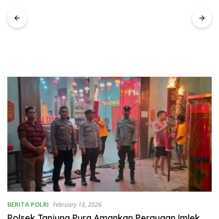
Kemanusiaan Inspiratif 2026
Ajang Perlombaan Sebagai
Sarana Memperkuat Nilai
Persatuan Dan Jiwa Korsa
BERITA POLRI
February 18, 2026
Polsek Tanjung Pura Amankan Perayaan Imlek