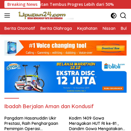
Skip
o Selatan Tembus Progres Lebih dari 50%
Breaking News
Pangdam Ha
to
content
Berita Otomotif
Berita Olahraga
Kejahatan
Nissan
Bulut
Ibadah Berjalan Aman dan Kondusif
Pangdam Hasanuddin Ukir
Kodim 1409 Gowa
Prestasi, Raih Penghargaan
Merayakan HUT RI ke-81 ,
Pemimpin Operasi
Dandim Gowa Mengatakan