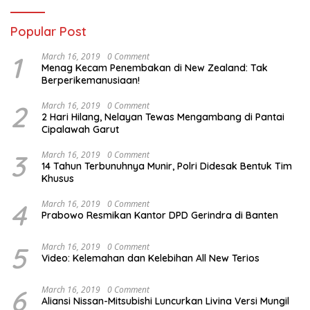
Popular Post
1
March 16, 2019
0 Comment
Menag Kecam Penembakan di New Zealand: Tak
Berperikemanusiaan!
2
March 16, 2019
0 Comment
2 Hari Hilang, Nelayan Tewas Mengambang di Pantai
Cipalawah Garut
3
March 16, 2019
0 Comment
14 Tahun Terbunuhnya Munir, Polri Didesak Bentuk Tim
Khusus
4
March 16, 2019
0 Comment
Prabowo Resmikan Kantor DPD Gerindra di Banten
5
March 16, 2019
0 Comment
Video: Kelemahan dan Kelebihan All New Terios
6
March 16, 2019
0 Comment
Aliansi Nissan-Mitsubishi Luncurkan Livina Versi Mungil