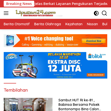
Skip
ang Lebih Jelas Berkat Layanan Pengukuran Terjadwal
Breaking News
to
content
Berita Otomotif
Berita Olahraga
Kejahatan
Nissan
Bulut
Tembilahan
Sambut HUT RI ke-81 ,
Babinsa Bersama Polsek
Bontonompo Bina Calon