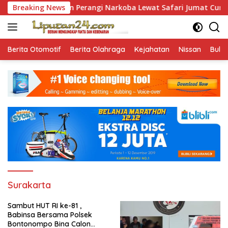
Skip
uat Iman dan Perangi Narkoba Lewat Safari Jumat Curhat
Breaking News
to
content
Berita Otomotif
Berita Olahraga
Kejahatan
Nissan
Bulut
Surakarta
Sambut HUT RI ke-81 ,
Babinsa Bersama Polsek
Bontonompo Bina Calon