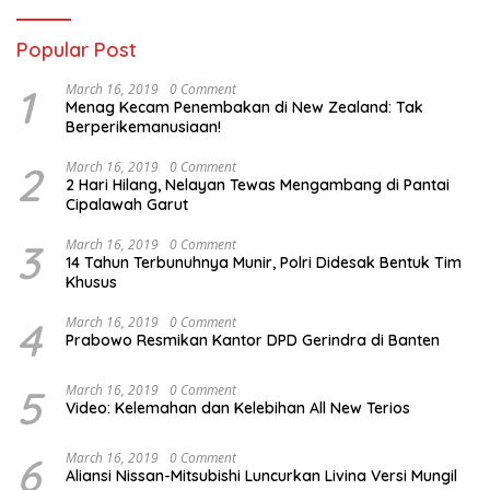
Popular Post
1
March 16, 2019
0 Comment
Menag Kecam Penembakan di New Zealand: Tak
Berperikemanusiaan!
2
March 16, 2019
0 Comment
2 Hari Hilang, Nelayan Tewas Mengambang di Pantai
Cipalawah Garut
3
March 16, 2019
0 Comment
14 Tahun Terbunuhnya Munir, Polri Didesak Bentuk Tim
Khusus
4
March 16, 2019
0 Comment
Prabowo Resmikan Kantor DPD Gerindra di Banten
5
March 16, 2019
0 Comment
Video: Kelemahan dan Kelebihan All New Terios
6
March 16, 2019
0 Comment
Aliansi Nissan-Mitsubishi Luncurkan Livina Versi Mungil