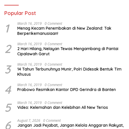
Popular Post
1
March 16, 2019
0 Comment
Menag Kecam Penembakan di New Zealand: Tak
Berperikemanusiaan!
2
March 16, 2019
0 Comment
2 Hari Hilang, Nelayan Tewas Mengambang di Pantai
Cipalawah Garut
3
March 16, 2019
0 Comment
14 Tahun Terbunuhnya Munir, Polri Didesak Bentuk Tim
Khusus
4
March 16, 2019
0 Comment
Prabowo Resmikan Kantor DPD Gerindra di Banten
5
March 16, 2019
0 Comment
Video: Kelemahan dan Kelebihan All New Terios
6
August 7, 2026
0 Comment
Jangan Jadi Pejabat, Jangan Kelola Anggaran Rakyat,