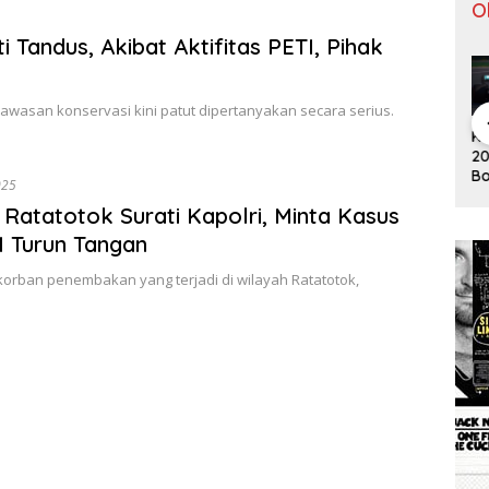
O
andus, Akibat Aktifitas PETI, Pihak
awasan konservasi kini patut dipertanyakan secara serius.
Pergantian
Tontowi
Tunggal
Klasemen F1
Kl
Jitu Luis
Ahmad/Liliy
Putra
2019 Usai
20
Milla yang
ana Natsir
Paceklik
Bottas
Bo
025
Mengantar
Sabet Gelar
Gelar All
Menangi GP
Me
Indonesia
Juara Dunia
England 25
atatotok Surati Kapolri, Minta Kasus
Australia
Au
ke Semifinal
Kedua
Tahun, Ini
I Turun Tangan
Saran Untuk
Jonatan
orban penembakan yang terjadi di wilayah Ratatotok,
dkk