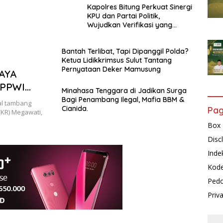
Kapolres Bitung Perkuat Sinergi
KPU dan Partai Politik,
Wujudkan Verifikasi yang
Transparan demi Demokrasi
Berkualitas
Bantah Terlibat, Tapi Dipanggil Polda?
Ketua Lidikkrimsus Sulut Tantang
Pernyataan Deker Mamusung
AYA
 PPWI
Minahasa Tenggara di Jadikan Surga
ERET CIE
Bagi Penambang Ilegal, Mafia BBM &
l tambang
Cianida.
Pa
(KR) Megawati,
E AKAR
Box 
Disc
Inde
Kode
Pedo
Priv