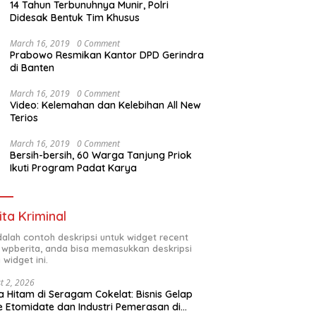
14 Tahun Terbunuhnya Munir, Polri
Didesak Bentuk Tim Khusus
March 16, 2019
0 Comment
Prabowo Resmikan Kantor DPD Gerindra
di Banten
March 16, 2019
0 Comment
Video: Kelemahan dan Kelebihan All New
Terios
March 16, 2019
0 Comment
Bersih-bersih, 60 Warga Tanjung Priok
Ikuti Program Padat Karya
ita Kriminal
adalah contoh deskripsi untuk widget recent
 wpberita, anda bisa memasukkan deskripsi
 widget ini.
t 2, 2026
 Hitam di Seragam Cokelat: Bisnis Gelap
 Etomidate dan Industri Pemerasan di