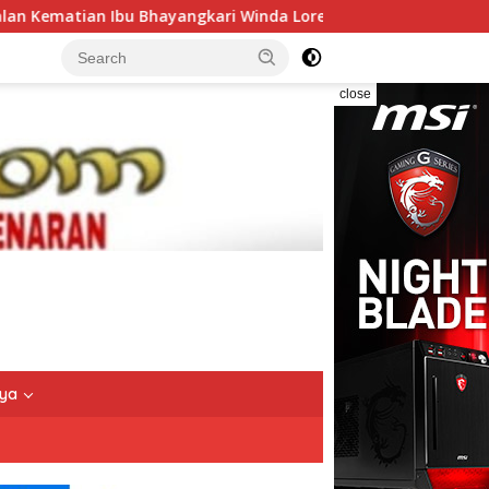
ayangkari Winda Lorenza Gowasa Dinilai Harus Dibuka Terang 
close
nya