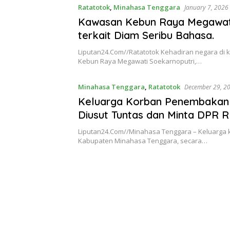
Ratatotok
,
Minahasa Tenggara
January 7, 2026
Kawasan Kebun Raya Megawati T
terkait Diam Seribu Bahasa.
Liputan24.Com//Ratatotok Kehadiran negara di k
Pergantian
Tontowi
Tunggal
Kebun Raya Megawati Soekarnoputri,…
Jitu Luis
Ahmad/Liliy
Putra
Milla yang
ana Natsir
Paceklik
Minahasa Tenggara
,
Ratatotok
December 29, 2
Mengantar
Sabet Gelar
Gelar All
Indonesia
Juara Dunia
England 25
Keluarga Korban Penembakan R
ke Semifinal
Kedua
Tahun, Ini
Diusut Tuntas dan Minta DPR R
Saran Untuk
Jonatan
Liputan24.Com//Minahasa Tenggara – Keluarga k
dkk
Kabupaten Minahasa Tenggara, secara…