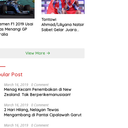
Tontowi
emen F1 2019 Usai
Ahmad/Liliyana Natsir
as Menangi GP
Sabet Gelar Juara
ralia
Dunia Kedua
View More
ular Post
March 16, 2019
0 Comment
Menag Kecam Penembakan di New
Zealand: Tak Berperikemanusiaan!
March 16, 2019
0 Comment
2 Hari Hilang, Nelayan Tewas
Mengambang di Pantai Cipalawah Garut
March 16, 2019
0 Comment