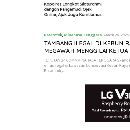
Center LSM PAKAR
Kapolres Langkat Silaturahmi
 Kapolri Turun
dengan Pengemudi Ojek
etan Kejanggalan
Online, Ajak Jaga Kamtibmas
u Bhayangkari
Jelang HUT RI
za Gowasa Dinilai
a Terang –
Ratatotok
,
Minahasa Tenggara
March 26, 2026
TAMBANG ILEGAL DI KEBUN R
MEGAWATI MENGGILA! KETUA
SULUT DESAK MABES POLRI S
LIPUTAN.24.COM//MINAHASA TENGGARA Skanda
DEDE KE PENJARA, BONGKAR
emas ilegal di kawasan konservasi Kebun Raya 
Ratatotok,…
JARINGAN BEKING HINGGA K