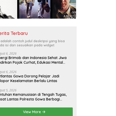
erita Terbaru
i adalah contoh judul deskripsi yang bisa
da isi dan sesuaikan pada widget
gust 6, 2026
nergi Brimob dan Indonesia Sehat Jiwa
dirkan Pojok Curhat, Edukasi Mental
ngga Anti-Bullying
gust 6, 2026
tlantas Gowa Dorong Pelajar Jadi
lopor Keselamatan Berlalu Lintas
gust 5, 2026
ntuhan Kemanusiaan di Tengah Tugas,
sat Lantas Polresta Gowa Berbagi
epada Pemulung
View More