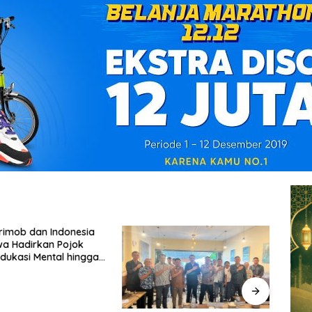
Brimob dan Indonesia
Satl
wa Hadirkan Pojok
Pelaj
Edukasi Mental hingga
Kesel
ying