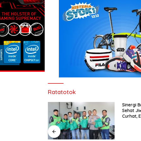
Ratatotok
Sinergi 
Sehat Ji
Curhat, 
Anti-Bull