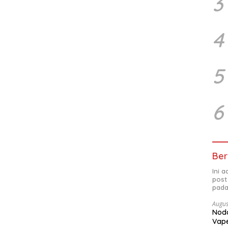
3
4
5
6
Ber
Ini 
post
pada
Augus
Noda
Vape