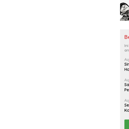
B
In
an
Au
Si
Ha
hi
Au
Sa
Pe
Au
Se
Ka
k