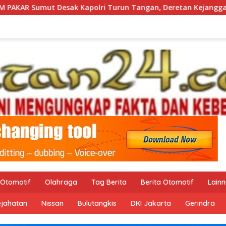
 Kapolri Turun Tangan, Deretan Kejanggalan Kematian Ibu Bh
Otomotif
Olahraga
Tag Berita
Berita Otomotif
Lain
ejahatan
Nissan
Bulutangkis
DKI Jakarta
Gerindra