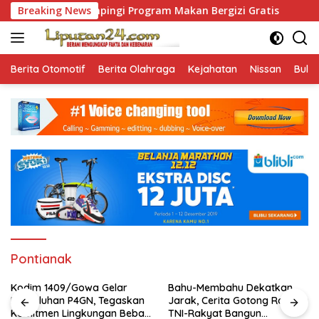
Skip
Bajeng Dampingi Program Makan Bergizi Gratis
Breaking News
Kodim 1
to
content
Berita Otomotif
Berita Olahraga
Kejahatan
Nissan
Bulut
Pontianak
Kodim 1409/Gowa Gelar
Bahu-Membahu Dekatkan
Penyuluhan P4GN, Tegaskan
Jarak, Cerita Gotong Royong
Komitmen Lingkungan Bebas
TNI-Rakyat Bangun