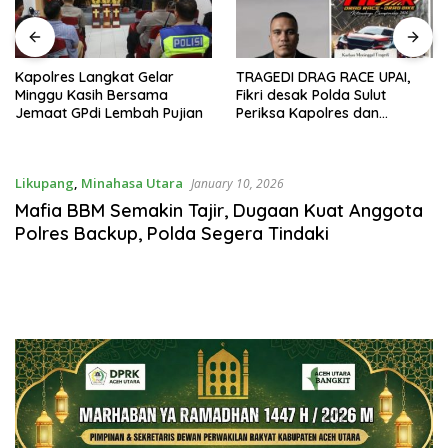
Kapolres Langkat Gelar
TRAGEDI DRAG RACE UPAI,
Minggu Kasih Bersama
Fikri desak Polda Sulut
Jemaat GPdi Lembah Pujian
Periksa Kapolres dan
Penyelenggara Diduga Izin
Tidak SOP “Kelalaian Tidak
bisa di sebut sebagai
Likupang
,
Minahasa Utara
January 10, 2026
Musibah”
Mafia BBM Semakin Tajir, Dugaan Kuat Anggota
Polres Backup, Polda Segera Tindaki