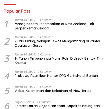
Popular Post
1
March 16, 2019
0 Comment
Menag Kecam Penembakan di New Zealand: Tak
Berperikemanusiaan!
2
March 16, 2019
0 Comment
2 Hari Hilang, Nelayan Tewas Mengambang di Pantai
Cipalawah Garut
3
March 16, 2019
0 Comment
14 Tahun Terbunuhnya Munir, Polri Didesak Bentuk Tim
Khusus
4
March 16, 2019
0 Comment
Prabowo Resmikan Kantor DPD Gerindra di Banten
5
March 16, 2019
0 Comment
Video: Kelemahan dan Kelebihan All New Terios
6
August 7, 2026
0 Comment
Setetes Darah, Sejuta Harapan: Kapolres Bitung dan