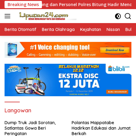
Skip
apolres Bitung dan Personel Polres Bitung Hadir Menolong Ses
Breaking News
to
content
Berita Otomotif
Berita Olahraga
Kejahatan
Nissan
Bulut
Langowan
Dump Truk Jadi Sorotan,
Polantas Mappatabe
Satlantas Gowa Beri
Hadirkan Edukasi dan Jumat
Peringatan
Berkah