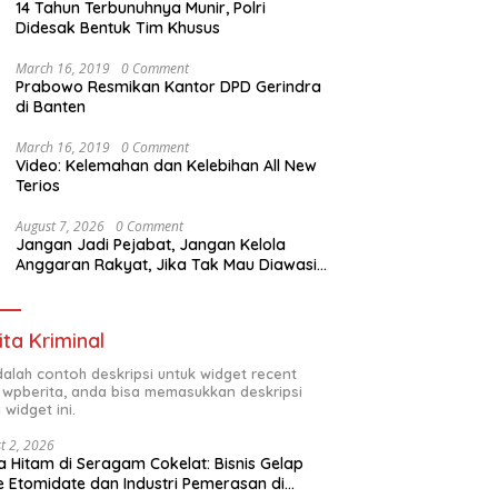
14 Tahun Terbunuhnya Munir, Polri
Didesak Bentuk Tim Khusus
March 16, 2019
0 Comment
Prabowo Resmikan Kantor DPD Gerindra
di Banten
March 16, 2019
0 Comment
Video: Kelemahan dan Kelebihan All New
Terios
August 7, 2026
0 Comment
Jangan Jadi Pejabat, Jangan Kelola
Anggaran Rakyat, Jika Tak Mau Diawasi
dan Diberitakan
ita Kriminal
adalah contoh deskripsi untuk widget recent
 wpberita, anda bisa memasukkan deskripsi
 widget ini.
t 2, 2026
 Hitam di Seragam Cokelat: Bisnis Gelap
 Etomidate dan Industri Pemerasan di