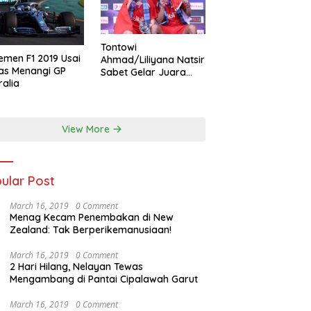
Tontowi
emen F1 2019 Usai
Ahmad/Liliyana Natsir
as Menangi GP
Sabet Gelar Juara
ralia
Dunia Kedua
View More
ular Post
March 16, 2019
0 Comment
Menag Kecam Penembakan di New
Zealand: Tak Berperikemanusiaan!
March 16, 2019
0 Comment
2 Hari Hilang, Nelayan Tewas
Mengambang di Pantai Cipalawah Garut
March 16, 2019
0 Comment