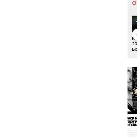
O
Pergantian
Tontowi
Tunggal
Klasemen F1
Kl
Jitu Luis
Ahmad/Liliy
Putra
2019 Usai
20
Milla yang
ana Natsir
Paceklik
Bottas
Bo
Mengantar
Sabet Gelar
Gelar All
Menangi GP
Me
Indonesia
Juara Dunia
England 25
Australia
Au
ke Semifinal
Kedua
Tahun, Ini
Saran Untuk
Jonatan
dkk