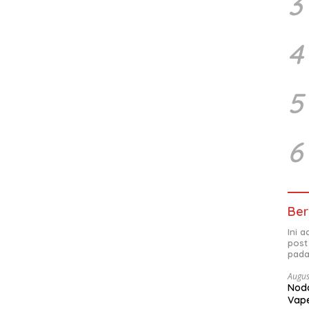
3
4
5
6
Ber
Ini 
post
pada
Augus
Noda
Vape