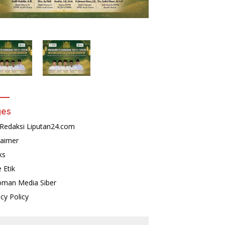
ges
Redaksi Liputan24.com
laimer
ks
 Etik
man Media Siber
acy Policy