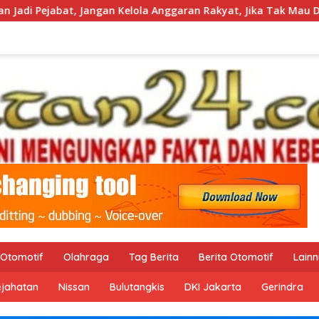
angan Kelola Anggaran Rakyat, Jika Tak Mau Diawasi dan Diberi
Otomotif
Olahraga
Tag Berita
Berita Otomotif
Lain
ejahatan
Nissan
Bulutangkis
DKI Jakarta
Gerindra