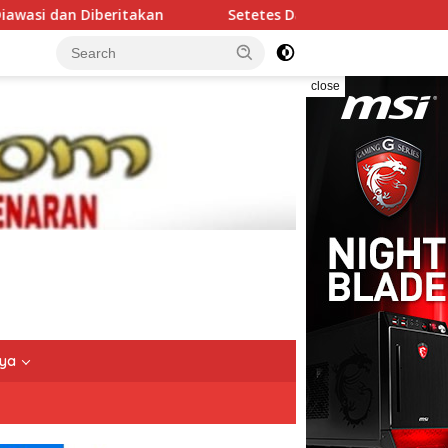
takan
Setetes Darah, Sejuta Harapan: Kapolres Bitung 
close
nya