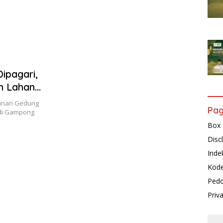
ipagari,
n Lahan
gunan Gedung
Pa
 di Gampong
Box 
Disc
Inde
Kode
Pedo
Priv