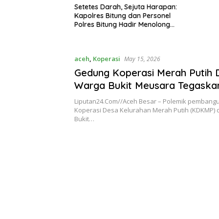
Setetes Darah, Sejuta Harapan:
Kapolres Bitung dan Personel
Polres Bitung Hadir Menolong
Sesama Melalui Donor Darah
aceh
,
Koperasi
May 15, 2026
Gedung Koperasi Merah Putih D
Warga Bukit Meusara Tegaska
Milik Gampong
Liputan24.Com//Aceh Besar – Polemik pemban
Koperasi Desa Kelurahan Merah Putih (KDKMP)
Bukit…