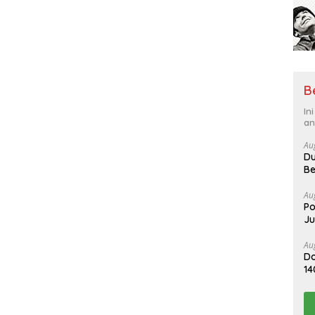
B
In
an
Au
Du
Be
Au
Po
J
Au
Do
14
Me