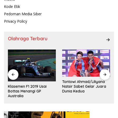
Kode Etik
Pedoman Media Siber
Privacy Policy
Olahraga Terbaru
Pergantian Jitu Lui
Tontowi Ahmad/Liliyana
yang Mengantar I
Natsir Sabet Gelar Juara
2019 Usai
ke Semifinal
Dunia Kedua
ngi GP