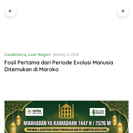
ih dari
Kemanusiaan Inspiratif 2026
Ajang Perlombaan 
Sarana Memperkuat 
Persatuan Dan Jiwa
Casablanca
,
Luar Negeri
January 8, 2026
Fosil Pertama dari Periode Evolusi Manusia
Ditemukan di Maroko