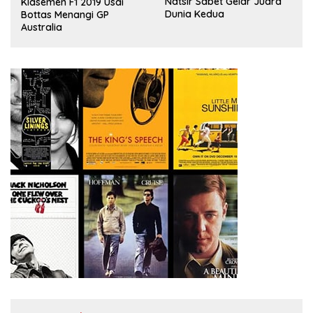
,
Natsir Sabet Gelar Juara
Klasemen F1 2019 Usai
Dunia Kedua
Bottas Menangi GP
Australia