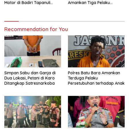
Motor di Badiri Tapanuli
Amankan Tiga Pelaku
Tengah
Premanisme dan Pungli, Hasil
Tes Urine Positif Narkotika
Recommendation for You
Simpan Sabu dan Ganja di
Polres Batu Bara Amankan
Dua Lokasi, Petani di Karo
Terduga Pelaku
Ditangkap Satresnarkoba
Persetubuhan terhadap Anak