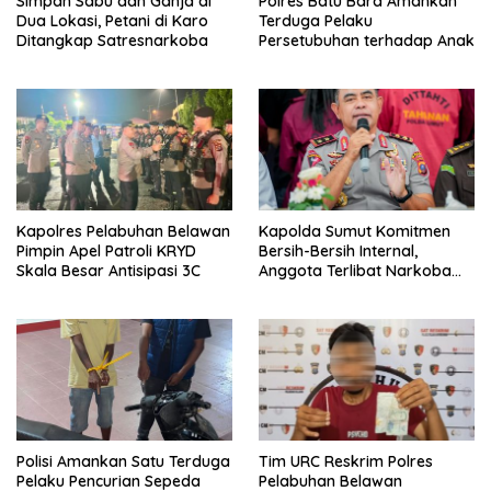
Simpan Sabu dan Ganja di
Polres Batu Bara Amankan
Dua Lokasi, Petani di Karo
Terduga Pelaku
Ditangkap Satresnarkoba
Persetubuhan terhadap Anak
Kapolres Pelabuhan Belawan
Kapolda Sumut Komitmen
Pimpin Apel Patroli KRYD
Bersih-Bersih Internal,
Skala Besar Antisipasi 3C
Anggota Terlibat Narkoba
Ditindak Tegas
Polisi Amankan Satu Terduga
Tim URC Reskrim Polres
Pelaku Pencurian Sepeda
Pelabuhan Belawan