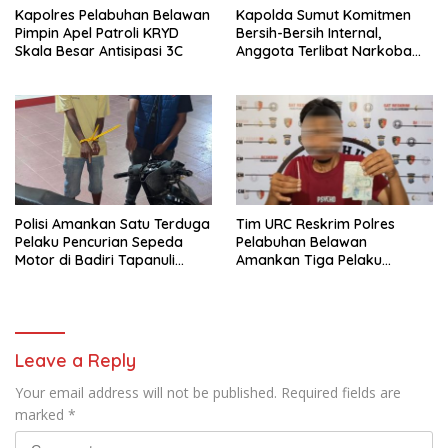
Kapolres Pelabuhan Belawan
Kapolda Sumut Komitmen
Pimpin Apel Patroli KRYD
Bersih-Bersih Internal,
Skala Besar Antisipasi 3C
Anggota Terlibat Narkoba
Ditindak Tegas
Polisi Amankan Satu Terduga
Tim URC Reskrim Polres
Pelaku Pencurian Sepeda
Pelabuhan Belawan
Motor di Badiri Tapanuli
Amankan Tiga Pelaku
Tengah
Premanisme dan Pungli, Hasil
Tes Urine Positif Narkotika
Leave a Reply
Your email address will not be published.
Required fields are
marked
*