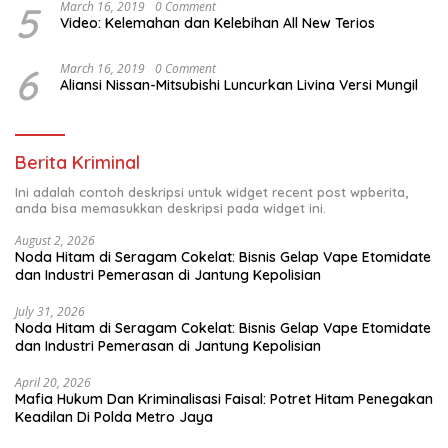
5
March 16, 2019
0 Comment
Video: Kelemahan dan Kelebihan All New Terios
6
March 16, 2019
0 Comment
Aliansi Nissan-Mitsubishi Luncurkan Livina Versi Mungil
Berita Kriminal
Ini adalah contoh deskripsi untuk widget recent post wpberita,
anda bisa memasukkan deskripsi pada widget ini.
August 2, 2026
Noda Hitam di Seragam Cokelat: Bisnis Gelap Vape Etomidate
dan Industri Pemerasan di Jantung Kepolisian
July 31, 2026
Noda Hitam di Seragam Cokelat: Bisnis Gelap Vape Etomidate
dan Industri Pemerasan di Jantung Kepolisian
April 20, 2026
Mafia Hukum Dan Kriminalisasi Faisal: Potret Hitam Penegakan
Keadilan Di Polda Metro Jaya