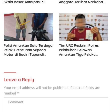
Skala Besar Antisipasi 3C
Anggota Terlibat Narkoba
Ditindak Tegas
Polisi Amankan Satu Terduga
Tim URC Reskrim Polres
Pelaku Pencurian Sepeda
Pelabuhan Belawan
Motor di Badiri Tapanuli
Amankan Tiga Pelaku
Tengah
Premanisme dan Pungli, Hasil
Tes Urine Positif Narkotika
Leave a Reply
Your email address will not be published.
Required fields are
marked
*