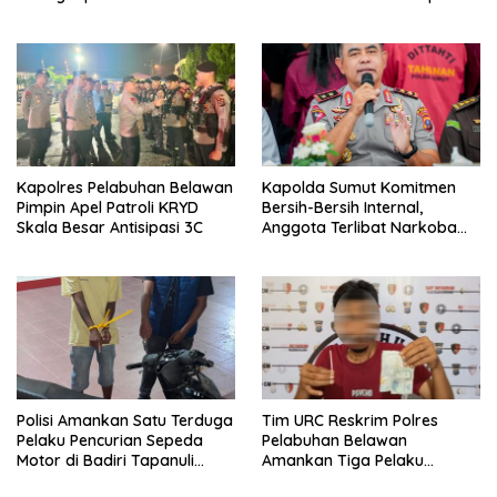
Kapolres Pelabuhan Belawan
Kapolda Sumut Komitmen
Pimpin Apel Patroli KRYD
Bersih-Bersih Internal,
Skala Besar Antisipasi 3C
Anggota Terlibat Narkoba
Ditindak Tegas
Polisi Amankan Satu Terduga
Tim URC Reskrim Polres
Pelaku Pencurian Sepeda
Pelabuhan Belawan
Motor di Badiri Tapanuli
Amankan Tiga Pelaku
Tengah
Premanisme dan Pungli, Hasil