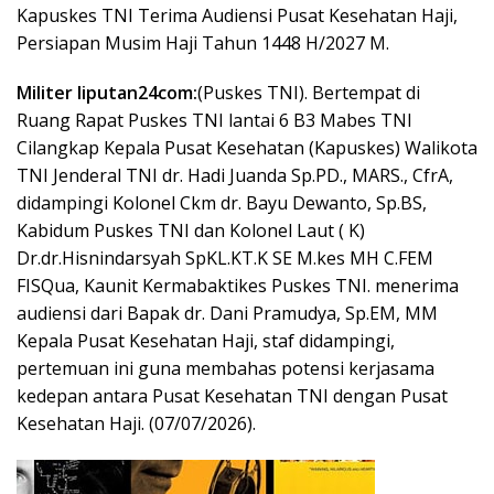
Kapuskes TNI Terima Audiensi Pusat Kesehatan Haji,
Persiapan Musim Haji Tahun 1448 H/2027 M.
Militer liputan24com:
(Puskes TNI). Bertempat di
Ruang Rapat Puskes TNI lantai 6 B3 Mabes TNI
Cilangkap Kepala Pusat Kesehatan (Kapuskes) Walikota
TNI Jenderal TNI dr. Hadi Juanda Sp.PD., MARS., CfrA,
didampingi Kolonel Ckm dr. Bayu Dewanto, Sp.BS,
Kabidum Puskes TNI dan Kolonel Laut ( K)
Dr.dr.Hisnindarsyah SpKL.KT.K SE M.kes MH C.FEM
FISQua, Kaunit Kermabaktikes Puskes TNI. menerima
audiensi dari Bapak dr. Dani Pramudya, Sp.EM, MM
Kepala Pusat Kesehatan Haji, staf didampingi,
pertemuan ini guna membahas potensi kerjasama
kedepan antara Pusat Kesehatan TNI dengan Pusat
Kesehatan Haji. (07/07/2026).