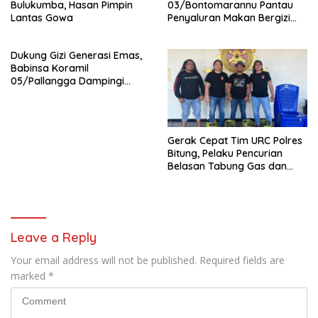
Bulukumba, Hasan Pimpin
03/Bontomarannu Pantau
Lantas Gowa
Penyaluran Makan Bergizi
Gratis di SD Inpres Japing
Pattallassang
Dukung Gizi Generasi Emas,
Babinsa Koramil
05/Pallangga Dampingi
Penyaluran MBG di
Bontoramba
Gerak Cepat Tim URC Polres
Bitung, Pelaku Pencurian
Belasan Tabung Gas dan
Kursi Plastik Dibekuk Kurang
dari 24 Jam
Leave a Reply
Your email address will not be published.
Required fields are
marked
*