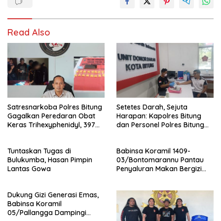
Read Also
Satresnarkoba Polres Bitung
Setetes Darah, Sejuta
Gagalkan Peredaran Obat
Harapan: Kapolres Bitung
Keras Trihexyphenidyl, 397
dan Personel Polres Bitung
Butir Diamankan
Hadir Menolong Sesama
Melalui Donor Darah
Tuntaskan Tugas di
Babinsa Koramil 1409-
Bulukumba, Hasan Pimpin
03/Bontomarannu Pantau
Lantas Gowa
Penyaluran Makan Bergizi
Gratis di SD Inpres Japing
Pattallassang
Dukung Gizi Generasi Emas,
Babinsa Koramil
05/Pallangga Dampingi