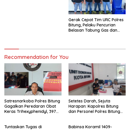
Penyaluran MBG di
Bontoramba
Gerak Cepat Tim URC Polres
Bitung, Pelaku Pencurian
Belasan Tabung Gas dan
Kursi Plastik Dibekuk Kurang
dari 24 Jam
Recommendation for You
Satresnarkoba Polres Bitung
Setetes Darah, Sejuta
Gagalkan Peredaran Obat
Harapan: Kapolres Bitung
Keras Trihexyphenidyl, 397
dan Personel Polres Bitung
Butir Diamankan
Hadir Menolong Sesama
Melalui Donor Darah
Tuntaskan Tugas di
Babinsa Koramil 1409-