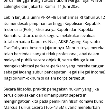
terus menggantung status hukum warga,” ujar Wilson
Lalengke dari Jakarta, Kamis, 11 Juni 2026.
Lebih lanjut, alumni PPRA-48 Lemhannas RI tahun 2012
itu mendesak pimpinan tertinggi Kepolisian Republik
Indonesia (Polri), khususnya Kapolri dan Kapolda
Sumatera Utara, untuk segera melakukan evaluasi
total terhadap Kapolres Nias, AKBP Agung Suprapto
Dwi Cahyono, beserta jajarannya. Menurutnya, mereka
telah bertindak sangat tidak profesional, abai dalam
melayani publik secara objektif, serta diduga kuat
mengeksploitasi perkara-perkara yang mereka tangani
sebagai ladang subur pendapatan ilegal (illegal income)
bagi oknum-oknum di dalam korps tersebut.
Secara filosofis, praktik penegakan hukum yang jika
terus dipaksakan dan dimanipulatif seperti ini
mengingatkan kita pada pemikiran filsuf Romawi kuno,
Marcus Tullius Cicero (106-43 SM), yang menelurkan