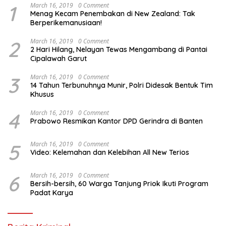
1
March 16, 2019
0 Comment
Menag Kecam Penembakan di New Zealand: Tak
Berperikemanusiaan!
2
March 16, 2019
0 Comment
2 Hari Hilang, Nelayan Tewas Mengambang di Pantai
Cipalawah Garut
3
March 16, 2019
0 Comment
14 Tahun Terbunuhnya Munir, Polri Didesak Bentuk Tim
Khusus
4
March 16, 2019
0 Comment
Prabowo Resmikan Kantor DPD Gerindra di Banten
5
March 16, 2019
0 Comment
Video: Kelemahan dan Kelebihan All New Terios
6
March 16, 2019
0 Comment
Bersih-bersih, 60 Warga Tanjung Priok Ikuti Program
Padat Karya