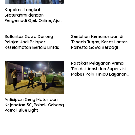
Kapolres Langkat
Silaturahmi dengan
Pengemudi Ojek Online, Ajak
Jaga Kamtibmas Jelang HUT
RI
Satlantas Gowa Dorong
Sentuhan Kemanusiaan di
Pelajar Jadi Pelopor
Tengah Tugas, Kasat Lantas
Keselamatan Berlalu Lintas
Polresta Gowa Berbagi
kepada Pemulung
Pastikan Pelayanan Prima,
Tim Asistensi dan Supervisi
Mabes Polri Tinjau Layanan
110, SPKT, Samapta dan
Command Center Polresta
Gowa
Antisipasi Geng Motor dan
Kejahatan 3C, Polsek Gebang
Patroli Blue Light