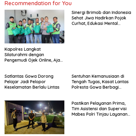
Recommendation for You
Sinergi Brimob dan Indonesia
Sehat Jiwa Hadirkan Pojok
Curhat, Edukasi Mental
hingga Anti-Bullying
Kapolres Langkat
Silaturahmi dengan
Pengemudi Ojek Online, Ajak
Jaga Kamtibmas Jelang HUT
RI
Satlantas Gowa Dorong
Sentuhan Kemanusiaan di
Pelajar Jadi Pelopor
Tengah Tugas, Kasat Lantas
Keselamatan Berlalu Lintas
Polresta Gowa Berbagi
kepada Pemulung
Pastikan Pelayanan Prima,
Tim Asistensi dan Supervisi
Mabes Polri Tinjau Layanan
110, SPKT, Samapta dan
Command Center Polresta
Gowa