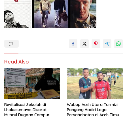
Read Also
Revitalisasi Sekolah di
Wabup Aceh Utara Tarmizi
Lhokseumawe Disorot,
Panyang Hadiri Laga
Muncul Dugaan Campur
Persahabatan di Aceh Timur,
Tangan Oknum Timses
Perkuat Sinergi Antardaerah