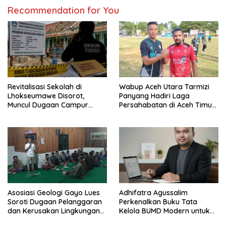
Recommendation for You
Revitalisasi Sekolah di
Wabup Aceh Utara Tarmizi
Lhokseumawe Disorot,
Panyang Hadiri Laga
Muncul Dugaan Campur
Persahabatan di Aceh Timur,
Tangan Oknum Timses
Perkuat Sinergi Antardaerah
Asosiasi Geologi Gayo Lues
Adhifatra Agussalim
Soroti Dugaan Pelanggaran
Perkenalkan Buku Tata
dan Kerusakan Lingkungan
Kelola BUMD Modern untuk
oleh PT Gayo Mineral
Mendorong Daya Saing