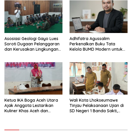
Asosiasi Geologi Gayo Lues
Adhifatra Agussalim
Soroti Dugaan Pelanggaran
Perkenalkan Buku Tata
dan Kerusakan Lingkungan
Kelola BUMD Modern untuk
oleh PT Gayo Mineral
Mendorong Daya Saing
Resources
Daerah
Ketua IKA Boga Aceh Utara
Wali Kota Lhokseumawe
Ajak Anggota Lestarikan
Tinjau Pelaksanaan Ujian di
Kuliner Khas Aceh dan
SD Negeri 1 Banda Sakti,
Perkuat Aksi Sosial
Pastikan Berjalan Tertib dan
Lancar