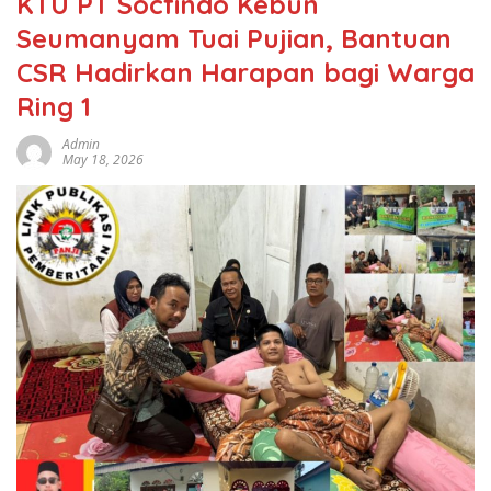
KTU PT Socfindo Kebun
Seumanyam Tuai Pujian, Bantuan
CSR Hadirkan Harapan bagi Warga
Ring 1
Admin
May 18, 2026