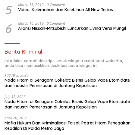
5
March 16, 2019
0 Comment
Video: Kelemahan dan Kelebihan All New Terios
6
March 16, 2019
0 Comment
Aliansi Nissan-Mitsubishi Luncurkan Livina Versi Mungil
Berita Kriminal
Ini adalah contoh deskripsi untuk widget recent post wpberita,
anda bisa memasukkan deskripsi pada widget ini.
August 2, 2026
Noda Hitam di Seragam Cokelat: Bisnis Gelap Vape Etomidate
dan Industri Pemerasan di Jantung Kepolisian
July 31, 2026
Noda Hitam di Seragam Cokelat: Bisnis Gelap Vape Etomidate
dan Industri Pemerasan di Jantung Kepolisian
April 20, 2026
Mafia Hukum Dan Kriminalisasi Faisal: Potret Hitam Penegakan
Keadilan Di Polda Metro Jaya