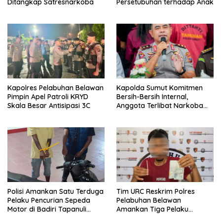
Ditangkap Satresnarkoba
Persetubuhan terhadap Anak
Kapolres Pelabuhan Belawan
Kapolda Sumut Komitmen
Pimpin Apel Patroli KRYD
Bersih-Bersih Internal,
Skala Besar Antisipasi 3C
Anggota Terlibat Narkoba
Ditindak Tegas
Polisi Amankan Satu Terduga
Tim URC Reskrim Polres
Pelaku Pencurian Sepeda
Pelabuhan Belawan
Motor di Badiri Tapanuli
Amankan Tiga Pelaku
Tengah
Premanisme dan Pungli, Hasil