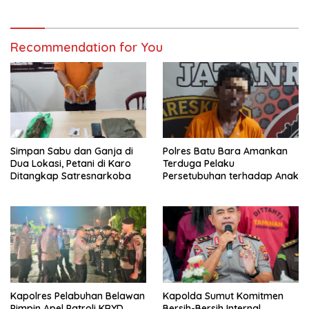
Tes Urine Positif Narkotika
Recommendation for You
Simpan Sabu dan Ganja di
Polres Batu Bara Amankan
Dua Lokasi, Petani di Karo
Terduga Pelaku
Ditangkap Satresnarkoba
Persetubuhan terhadap Anak
Kapolres Pelabuhan Belawan
Kapolda Sumut Komitmen
Pimpin Apel Patroli KRYD
Bersih-Bersih Internal,