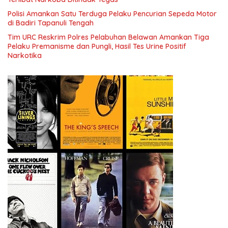
Polisi Amankan Satu Terduga Pelaku Pencurian Sepeda Motor
di Badiri Tapanuli Tengah
Tim URC Reskrim Polres Pelabuhan Belawan Amankan Tiga
Pelaku Premanisme dan Pungli, Hasil Tes Urine Positif
Narkotika