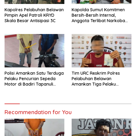
Kapolres Pelabuhan Belawan
Kapolda Sumut Komitmen
Pimpin Apel Patroli KRYD
Bersih-Bersih Internal,
Skala Besar Antisipasi 3C
Anggota Terlibat Narkoba
Ditindak Tegas
Polisi Amankan Satu Terduga
Tim URC Reskrim Polres
Pelaku Pencurian Sepeda
Pelabuhan Belawan
Motor di Badiri Tapanuli
Amankan Tiga Pelaku
Tengah
Premanisme dan Pungli, Hasil
Tes Urine Positif Narkotika
Recommendation for You