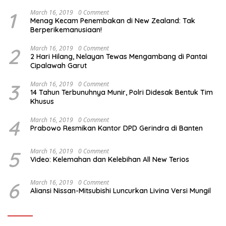
1
March 16, 2019
0 Comment
Menag Kecam Penembakan di New Zealand: Tak
Berperikemanusiaan!
2
March 16, 2019
0 Comment
2 Hari Hilang, Nelayan Tewas Mengambang di Pantai
Cipalawah Garut
3
March 16, 2019
0 Comment
14 Tahun Terbunuhnya Munir, Polri Didesak Bentuk Tim
Khusus
4
March 16, 2019
0 Comment
Prabowo Resmikan Kantor DPD Gerindra di Banten
5
March 16, 2019
0 Comment
Video: Kelemahan dan Kelebihan All New Terios
6
March 16, 2019
0 Comment
Aliansi Nissan-Mitsubishi Luncurkan Livina Versi Mungil