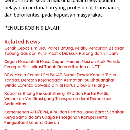
berkontribusi secara maksimal dalam mewujudkan
pelayanan pertanahan yang profesional, transparan,
dan berorientasi pada kepuasan masyarakat.
PENULIS:ROBIN SILALAHI
Related News
Gerak Cepat Tim URC Polres Bitung, Pelaku Pencurian Belasan
Tabung Gas dan Kursi Plastik Dibekuk Kurang dari 24 Jam
Cegah Masalah di Masa Depan, Menteri Nusron Ajak Pemda
Percepat Sertipikasi Tanah Rumah Ibadah di NTT
DPW Media Center LSM PAKAR Sumut Desak Kapolri Turun
Tangan, Deretan Kejanggalan Kematian Ibu Bhayangkari
Winda Lorenza Gowasa Dinilai Harus Dibuka Terang –
Benderang
Kapolres Bitung Perkuat Sinergi KPU dan Partai Politik,
Wujudkan Verifikasi yang Transparan demi Demokrasi
Berkualitas
Kementerian ATR/BPN, KPK, dan Pemda Jawa Barat Sepakati
Kerja Sama dalam Upaya Pencegahan Korupsi serta
Penguatan Ekonomi Daerah