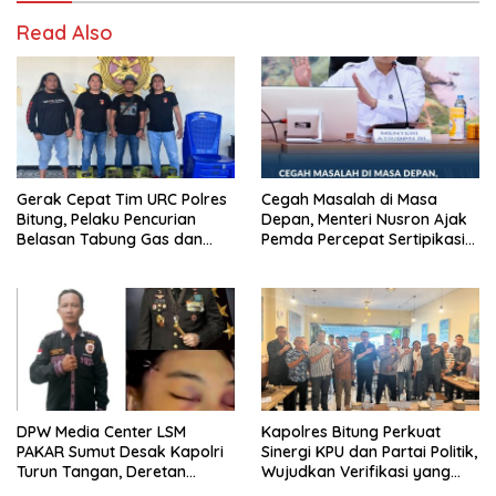
Read Also
Gerak Cepat Tim URC Polres
Cegah Masalah di Masa
Bitung, Pelaku Pencurian
Depan, Menteri Nusron Ajak
Belasan Tabung Gas dan
Pemda Percepat Sertipikasi
Kursi Plastik Dibekuk Kurang
Tanah Rumah Ibadah di NTT
dari 24 Jam
DPW Media Center LSM
Kapolres Bitung Perkuat
PAKAR Sumut Desak Kapolri
Sinergi KPU dan Partai Politik,
Turun Tangan, Deretan
Wujudkan Verifikasi yang
Kejanggalan Kematian Ibu
Transparan demi Demokrasi