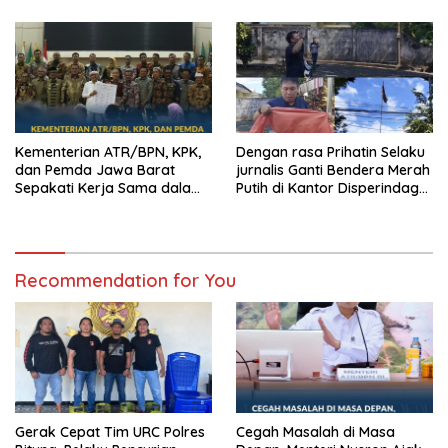
Bhayangkari Winda Lorenza
Berkualitas
Gowasa Dinilai Harus Dibuka
Terang – Benderang
Kementerian ATR/BPN, KPK,
Dengan rasa Prihatin Selaku
dan Pemda Jawa Barat
jurnalis Ganti Bendera Merah
Sepakati Kerja Sama dalam
Putih di Kantor Disperindag
Upaya Pencegahan Korupsi
Pemkot Manado yang Sobek
serta Penguatan Ekonomi
Daerah
Recommendation for You
Gerak Cepat Tim URC Polres
Cegah Masalah di Masa