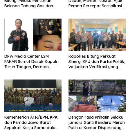
Bitung, Pelaku Pencurian
Depan, Menteri Nusron Ajak
Belasan Tabung Gas dan
Pemda Percepat Sertipikasi
Kursi Plastik Dibekuk Kurang
Tanah Rumah Ibadah di NTT
dari 24 Jam
DPW Media Center LSM
Kapolres Bitung Perkuat
PAKAR Sumut Desak Kapolri
Sinergi KPU dan Partai Politik,
Turun Tangan, Deretan
Wujudkan Verifikasi yang
Kejanggalan Kematian Ibu
Transparan demi Demokrasi
Bhayangkari Winda Lorenza
Berkualitas
Gowasa Dinilai Harus Dibuka
Terang – Benderang
Kementerian ATR/BPN, KPK,
Dengan rasa Prihatin Selaku
dan Pemda Jawa Barat
jurnalis Ganti Bendera Merah
Sepakati Kerja Sama dalam
Putih di Kantor Disperindag