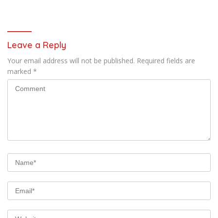
Upaya Pencegahan Korupsi
Pemkot Manado yang Sobek
serta Penguatan Ekonomi
Daerah
Leave a Reply
Your email address will not be published.
Required fields are
marked
*