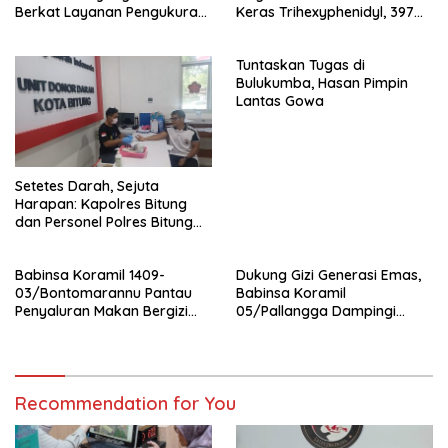
Berkat Layanan Pengukuran
Keras Trihexyphenidyl, 397
Terjadwal
Butir Diamankan
Tuntaskan Tugas di
Bulukumba, Hasan Pimpin
Lantas Gowa
Setetes Darah, Sejuta
Harapan: Kapolres Bitung
dan Personel Polres Bitung
Hadir Menolong Sesama
Melalui Donor Darah
Babinsa Koramil 1409-
Dukung Gizi Generasi Emas,
03/Bontomarannu Pantau
Babinsa Koramil
Penyaluran Makan Bergizi
05/Pallangga Dampingi
Gratis di SD Inpres Japing
Penyaluran MBG di
Pattallassang
Bontoramba
Recommendation for You