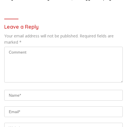
Gratis di SD Inpres Japing
Penyaluran MBG di
Pattallassang
Bontoramba
Leave a Reply
Your email address will not be published.
Required fields are
marked
*