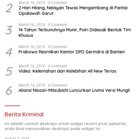
2
March 16, 2019
0 Comment
2 Hari Hilang, Nelayan Tewas Mengambang di Pantai
Cipalawah Garut
3
March 16, 2019
0 Comment
14 Tahun Terbunuhnya Munir, Polri Didesak Bentuk Tim
Khusus
4
March 16, 2019
0 Comment
Prabowo Resmikan Kantor DPD Gerindra di Banten
5
March 16, 2019
0 Comment
Video: Kelemahan dan Kelebihan All New Terios
6
March 16, 2019
0 Comment
Aliansi Nissan-Mitsubishi Luncurkan Livina Versi Mungil
Berita Kriminal
Ini adalah contoh deskripsi untuk widget recent post wpberita,
anda bisa memasukkan deskripsi pada widget ini.
August 2, 2026