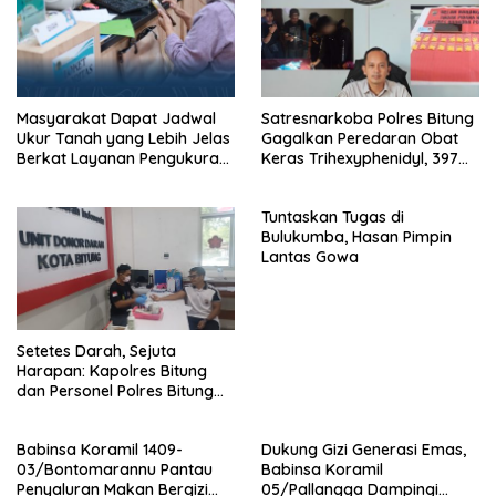
Masyarakat Dapat Jadwal
Satresnarkoba Polres Bitung
Ukur Tanah yang Lebih Jelas
Gagalkan Peredaran Obat
Berkat Layanan Pengukuran
Keras Trihexyphenidyl, 397
Terjadwal
Butir Diamankan
Tuntaskan Tugas di
Bulukumba, Hasan Pimpin
Lantas Gowa
Setetes Darah, Sejuta
Harapan: Kapolres Bitung
dan Personel Polres Bitung
Hadir Menolong Sesama
Melalui Donor Darah
Babinsa Koramil 1409-
Dukung Gizi Generasi Emas,
03/Bontomarannu Pantau
Babinsa Koramil
Penyaluran Makan Bergizi
05/Pallangga Dampingi