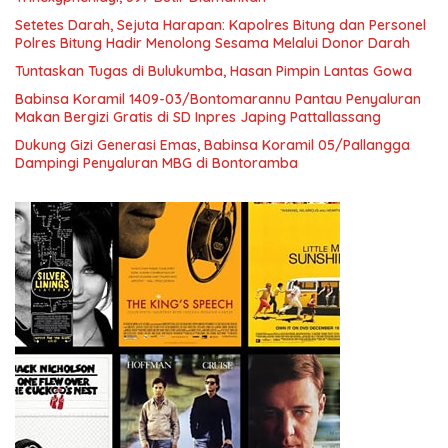
Setetes Darah, Sejuta Harapan: Kapolres Bitung dan Personel
Polres Bitung Hadir Menolong Sesama Melalui Donor Darah
Tuntaskan Tugas di Bulukumba, Hasan Pimpin Lantas Gowa
Babinsa Koramil 1409-03/Bontomarannu Pantau Penyaluran
Makan Bergizi Gratis di SD Inpres Japing Pattallassang
Dukung Gizi Generasi Emas, Babinsa Koramil 05/Pallangga
Dampingi Penyaluran MBG di Bontoramba