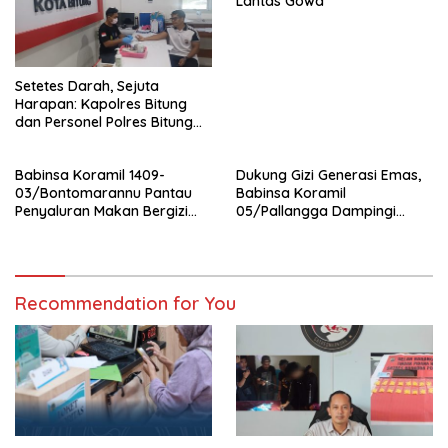
Lantas Gowa
Setetes Darah, Sejuta
Harapan: Kapolres Bitung
dan Personel Polres Bitung
Hadir Menolong Sesama
Melalui Donor Darah
Babinsa Koramil 1409-
Dukung Gizi Generasi Emas,
03/Bontomarannu Pantau
Babinsa Koramil
Penyaluran Makan Bergizi
05/Pallangga Dampingi
Gratis di SD Inpres Japing
Penyaluran MBG di
Pattallassang
Bontoramba
Recommendation for You