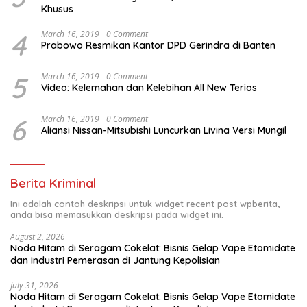
Khusus
4
March 16, 2019
0 Comment
Prabowo Resmikan Kantor DPD Gerindra di Banten
5
March 16, 2019
0 Comment
Video: Kelemahan dan Kelebihan All New Terios
6
March 16, 2019
0 Comment
Aliansi Nissan-Mitsubishi Luncurkan Livina Versi Mungil
Berita Kriminal
Ini adalah contoh deskripsi untuk widget recent post wpberita,
anda bisa memasukkan deskripsi pada widget ini.
August 2, 2026
Noda Hitam di Seragam Cokelat: Bisnis Gelap Vape Etomidate
dan Industri Pemerasan di Jantung Kepolisian
July 31, 2026
Noda Hitam di Seragam Cokelat: Bisnis Gelap Vape Etomidate