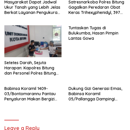
Masyarakat Dapat Jadwal
Satresnarkoba Polres Bitung
Ukur Tanah yang Lebih Jelas
Gagalkan Peredaran Obat
Berkat Layanan Pengukuran
Keras Trihexyphenidyl, 397
Terjadwal
Butir Diamankan
Tuntaskan Tugas di
Bulukumba, Hasan Pimpin
Lantas Gowa
Setetes Darah, Sejuta
Harapan: Kapolres Bitung
dan Personel Polres Bitung
Hadir Menolong Sesama
Melalui Donor Darah
Babinsa Koramil 1409-
Dukung Gizi Generasi Emas,
03/Bontomarannu Pantau
Babinsa Koramil
Penyaluran Makan Bergizi
05/Pallangga Dampingi
Gratis di SD Inpres Japing
Penyaluran MBG di
Pattallassang
Bontoramba
Leave a Reply